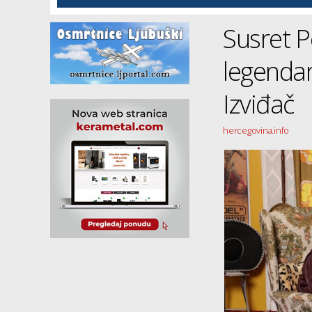
Susret P
legendar
Izviđač
hercegovina.info