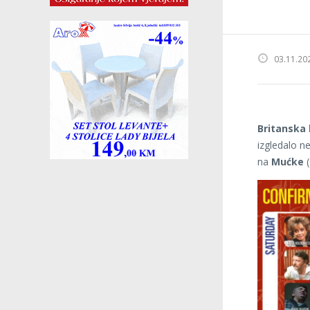
03.11.20
Britanska 
izgledalo n
na
Mućke
(