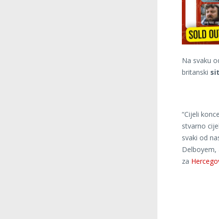
Na svaku od 
britanski
si
“Cijeli konc
stvarno cije
svaki od na
Delboyem, a
za
Hercego