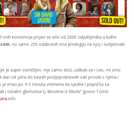
ovih konvencija prijavi se više od 2000 zaljubljenika u kultni
tcom
, no samo 250 odabranih ima privilegiju na njoj i sudjelovati.
ept je super osmišljen, nije samo doći, uslikati se i ćao, mi smo
li dan od jutra do kasnih posljepodnevnih sati proveli s njima i
s je imao po 4-5 minuta vremena da sjedne i popričča sa
li i ostalim glumcima tj. likovima iz Mućki” govori Tomić
vina
.info