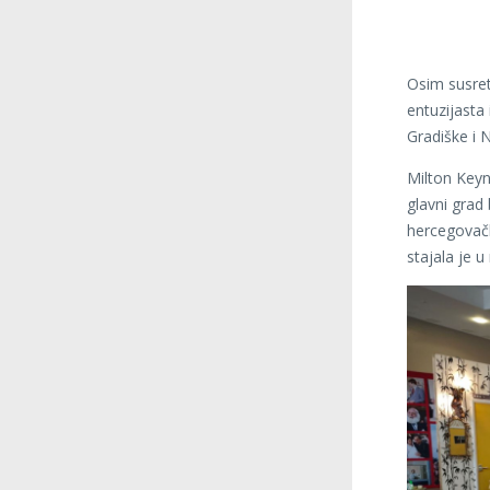
Osim susret
entuzijasta 
Gradiške i 
Milton Key
glavni grad
hercegovač
stajala je u