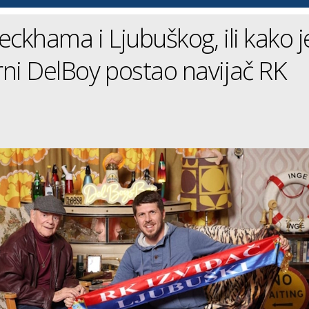
eckhama i Ljubuškog, ili kako j
ni DelBoy postao navijač RK