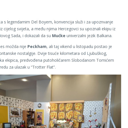
a s legendarnim Del Boyem, konvencija služi i za upoznvanje
iz cijelog svijeta, a među njima Hercegovci su upoznali ekipu iz
Novog Sada, i dokazali da su
Mućke
univerzalni jezik Balkana.
nes možda nije
Peckham
, ali taj vikend u listopadu postao je
 britanske nostalgije. Dvije tisuće kilometara od Ljubuškog,
ka ekipica, predvođena putoholičarem Slobodanom Tomićem
 redu za ulazak u “Trotter Flat”.