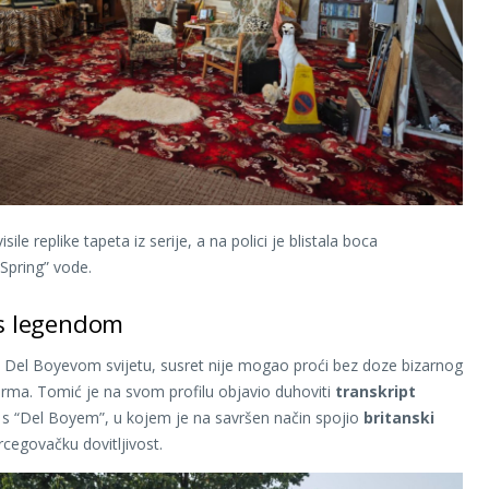
isile replike tapeta iz serije, a na polici je blistala boca
Spring” vode.
 s legendom
iči Del Boyevom svijetu, susret nije mogao proći bez doze bizarnog
rma. Tomić je na svom profilu objavio duhoviti
transkript
s “Del Boyem”, u kojem je na savršen način spojio
britanski
rcegovačku dovitljivost.