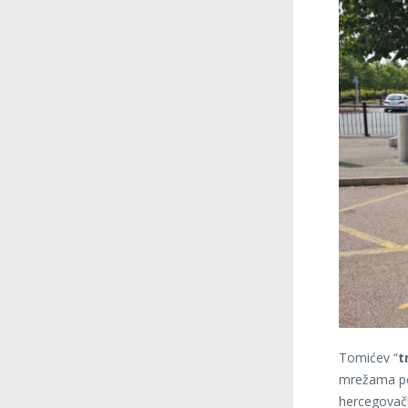
Tomićev “
t
mrežama pos
hercegovačk