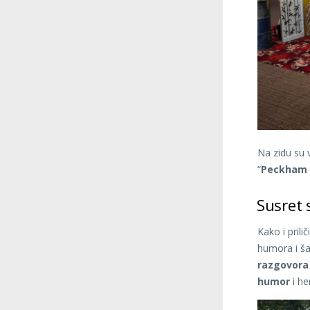
Na zidu su v
“
Peckham
Susret
Kako i pril
humora i ša
razgovora
humor
i he