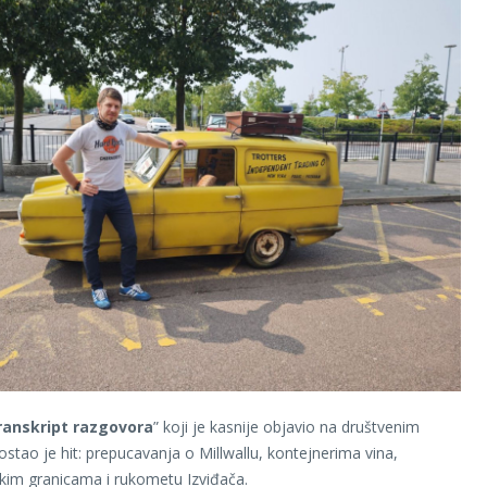
ranskript razgovora
” koji je kasnije objavio na društvenim
tao je hit: prepucavanja o Millwallu, kontejnerima vina,
im granicama i rukometu Izviđača.