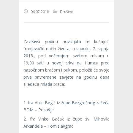
06.07.2018
Društvo
Završivši godinu novicijata te kušajući
franjevački način života, u subotu, 7. srpnja
2018., pod večernjom svetom misom u
19,00 sati u novoj crkvi na Humcu pred
nazočnom braćom i pukom, položit će svoje
prve privremene zavjete na godinu dana
sljedeća mlada braća:
1. fra Ante Begić iz župe Bezgrešnog začeća
BDM – Posušje
2. fra Vinko Baćak iz župe sv. Mihovila
Arkanđela – Tomislavgrad