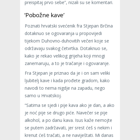
preispitaj prvo sebe”, nizali su se komentari.
‘Pobožne kave’
Poznati hrvatski svećenik fra Stjepan Brčina
dotaknuo se ogovaranja u propovijedi
tijekom Duhovno-duhovitih večeri koje se
održavaju svakog četvrtka. Dotaknuo se,
kako je rekao velikog grijeha koji mnogi
zanemaruju, a to je tračanje i ogovaranje.
Fra Stjepan je priznao da je i on sam veliki
ljubitelj kave i kada prođete gradom, kako
navodi to nema nigdje na zapadu, nego
samo u Hrvatskoj.
“Satima se sjedi i pije kava ako je dan, a ako
je noć pije se drugo piće. Navečer se pije
alkohol, a po danu kava. Isus kaže nemojte
se putem zadržavati, jer srest ćeš s nekim i
krenut ćeš tračati, a ne naviještati. Mi danas