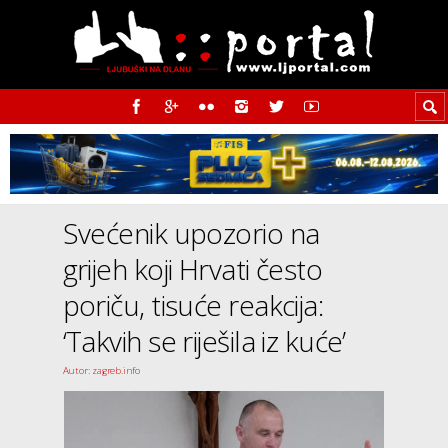
Svećenik upozorio na
grijeh koji Hrvati često
poriču, tisuće reakcija:
‘Takvih se riješila iz kuće’
Autor: zagreb.info