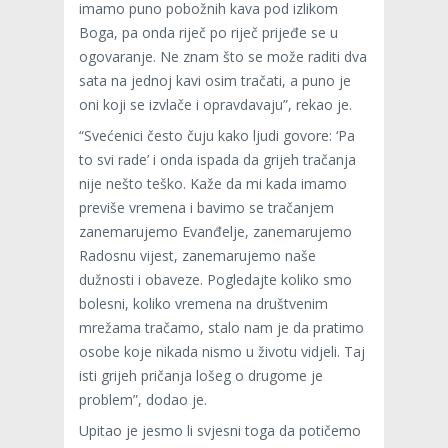
imamo puno pobožnih kava pod izlikom
Boga, pa onda riječ po riječ prijeđe se u
ogovaranje. Ne znam što se može raditi dva
sata na jednoj kavi osim tračati, a puno je
oni koji se izvlače i opravdavaju”, rekao je.
“Svećenici često čuju kako ljudi govore: ‘Pa
to svi rade’ i onda ispada da grijeh tračanja
nije nešto teško. Kaže da mi kada imamo
previše vremena i bavimo se tračanjem
zanemarujemo Evanđelje, zanemarujemo
Radosnu vijest, zanemarujemo naše
dužnosti i obaveze. Pogledajte koliko smo
bolesni, koliko vremena na društvenim
mrežama tračamo, stalo nam je da pratimo
osobe koje nikada nismo u životu vidjeli. Taj
isti grijeh pričanja lošeg o drugome je
problem”, dodao je.
Upitao je jesmo li svjesni toga da potičemo