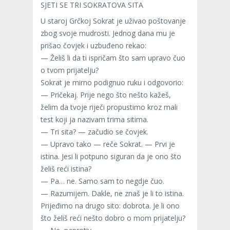
SJETI SE TRI SOKRATOVA SITA
U staroj Grčkoj Sokrat je uživao poštovanje
zbog svoje mudrosti. Jednog dana mu je
prišao čovjek i uzbuđeno rekao:
— Želiš li da ti ispričam što sam upravo čuo
o tvom prijatelju?
Sokrat je mirno podignuo ruku i odgovorio:
— Pričekaj. Prije nego što nešto kažeš,
želim da tvoje riječi propustimo kroz mali
test koji ja nazivam trima sitima.
— Tri sita? — začudio se čovjek.
— Upravo tako — reče Sokrat. — Prvi je
istina. Jesi li potpuno siguran da je ono što
želiš reći istina?
— Pa… ne. Samo sam to negdje čuo.
— Razumijem. Dakle, ne znaš je li to istina.
Prijeđimo na drugo sito: dobrota. Je li ono
što želiš reći nešto dobro o mom prijatelju?