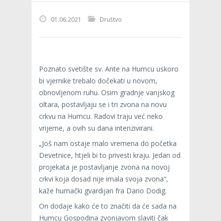
01.06.2021
Društvo
Poznato svetište sv. Ante na Humcu uskoro
bi vjernike trebalo dočekati u novom,
obnovljenom ruhu. Osim gradnje vanjskog
oltara, postavljaju se i tri zvona na novu
crkvu na Humcu. Radovi traju već neko
vrijeme, a ovih su dana intenzivirani.
„Još nam ostaje malo vremena do početka
Devetnice, htjeli bi to privesti kraju. Jedan od
projekata je postavljanje zvona na novoj
crkvi koja dosad nije imala svoja zvona“,
kaže humački gvardijan fra Dario Dodig.
On dodaje kako će to značiti da će sada na
Humcu Gospodina zvonjavom slaviti čak