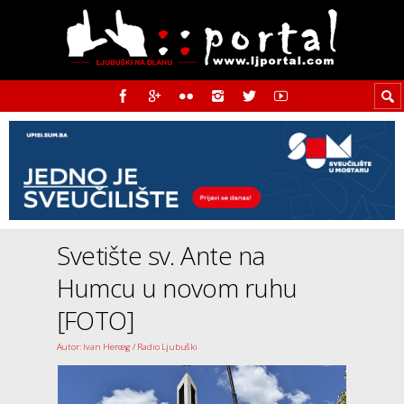
Svetište sv. Ante na
Humcu u novom ruhu
[FOTO]
Autor: Ivan Herceg / Radio Ljubuški