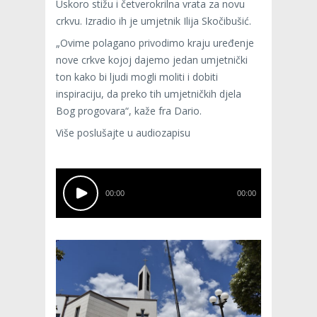
Uskoro stižu i četverokrilna vrata za novu
crkvu. Izradio ih je umjetnik Ilija Skočibušić.
„Ovime polagano privodimo kraju uređenje
nove crkve kojoj dajemo jedan umjetnički
ton kako bi ljudi mogli moliti i dobiti
inspiraciju, da preko tih umjetničkih djela
Bog progovara“, kaže fra Dario.
Više poslušajte u audiozapisu
00:00
00:00