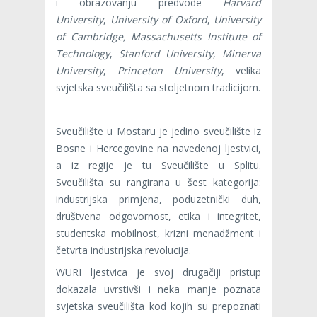
i obrazovanju predvode
Harvard
University
,
University of Oxford
,
University
of Cambridge, Massachusetts Institute of
Technology
,
Stanford University
,
Minerva
University
,
Princeton University
, velika
svjetska sveučilišta sa stoljetnom tradicijom.
Sveučilište u Mostaru je jedino sveučilište iz
Bosne i Hercegovine na navedenoj ljestvici,
a iz regije je tu Sveučilište u Splitu.
Sveučilišta su rangirana u šest kategorija:
industrijska primjena, poduzetnički duh,
društvena odgovornost, etika i integritet,
studentska mobilnost, krizni menadžment i
četvrta industrijska revolucija.
WURI ljestvica je svoj drugačiji pristup
dokazala uvrstivši i neka manje poznata
svjetska sveučilišta kod kojih su prepoznati