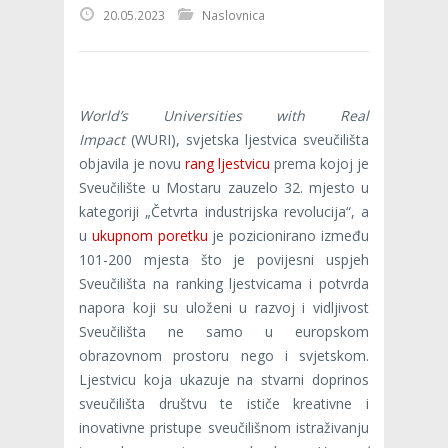
20.05.2023
Naslovnica
World’s Universities with Real
Impact
(WURI), svjetska ljestvica sveučilišta
objavila je novu
rang ljestvicu
prema kojoj je
Sveučilište u Mostaru zauzelo 32. mjesto u
kategoriji „Četvrta industrijska revolucija“, a
u
ukupnom poretku
je pozicionirano između
101-200 mjesta što je povijesni uspjeh
Sveučilišta na ranking ljestvicama i potvrda
napora koji su uloženi u razvoj i vidljivost
Sveučilišta ne samo u europskom
obrazovnom prostoru nego i svjetskom.
Ljestvicu koja ukazuje na stvarni doprinos
sveučilišta društvu te ističe kreativne i
inovativne pristupe sveučilišnom istraživanju