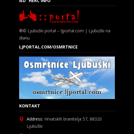
IED “HERC INFO”
®© Ljubuški portal – ljportal.com | Ljubuški na
dlanu
LJPORTAL.COM/OSMRTNICE
KONTAKT
Address:
Hrvatskih branitelja 57, 88320
Ljubuški