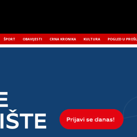
ŠPORT
OBAVIJESTI
CRNA KRONIKA
KULTURA
POGLED U PROŠ