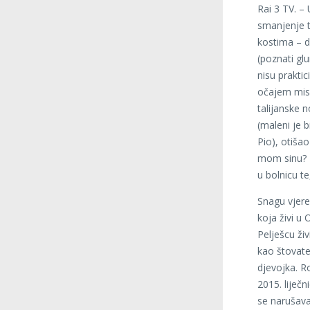
Rai 3 TV. – 
smanjenje t
kostima – d
(poznati gl
nisu praktic
očajem misl
talijanske 
(maleni je 
Pio), otiša
mom sinu? D
u bolnicu t
Snagu vjere
koja živi u
Pelješcu ži
kao štovatel
djevojka. Ro
2015. liječn
se narušava 