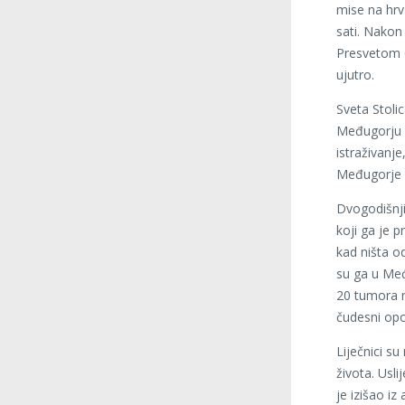
mise na hrv
sati. Nakon
Presvetom O
ujutro.
Sveta Stolic
Međugorju 
istraživanj
Međugorje i
Dvogodišnji
koji ga je p
kad ništa od
su ga u Međ
20 tumora n
čudesni opo
Liječnici s
života. Usl
je izišao iz