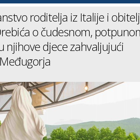
stvo roditelja iz Italije i obitelj
Orebića o čudesnom, potpuno
 njihove djece zahvaljujući
z Međugorja