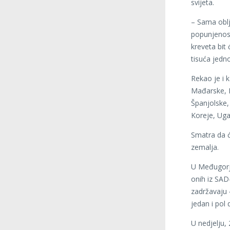
svijeta.
– Sama oblj
popunjenost
kreveta bit 
tisuća jedno
Rekao je i 
Mađarske, I
Španjolske, 
Koreje, Ug
Smatra da ć
zemalja.
U Međugorj
onih iz SAD
zadržavaju 4
jedan i pol 
U nedjelju,