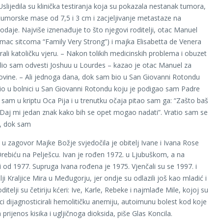
Uslijedila su klinička testiranja koja su pokazala nestanak tumora,
umorske mase od 7,5 i 3 cm i zacjeljivanje metastaze na
odaje. Najviše iznenađuje to što njegovi roditelji, otac Manuel
umac sitcoma “Family Very Strong”) i majka Elisabetta de Venera
irali katoličku vjeru. – Nakon tolikih medicinskih problema i obuzet
io sam odvesti Joshuu u Lourdes – kazao je otac Manuel za
novine. – Ali jednoga dana, dok sam bio u San Giovanni Rotondu
bio u bolnici u San Giovanni Rotondu koju je podigao sam Padre
o sam u kriptu Oca Pija i u trenutku očaja pitao sam ga: “Zašto baš
aj mi jedan znak kako bih se opet mogao nadati”. Vratio sam se
e, dok sam
 u zagovor Majke Božje svjedočila je obitelj Ivane i Ivana Rose
 Orebiću na Pelješcu. Ivan je rođen 1972. u Ljubuškom, a na
vi od 1977. Supruga Ivana rođena je 1975. Vjenčali su se 1997. i
ji Kraljice Mira u Međugorju, jer ondje su odlazili još kao mladić i
ditelji su četiriju kćeri: Ive, Karle, Rebeke i najmlađe Mile, kojoj su
ici dijagnosticirali hemolitičku anemiju, autoimunu bolest kod koje
prijenos kisika i ugljičnoga dioksida, piše Glas Koncila.