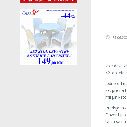
25.06.20
Više desetak
42. obljetn
Jedno od na
se, prema t
milijun katol
Predsjednik
Davor Ljubi
te da se na 