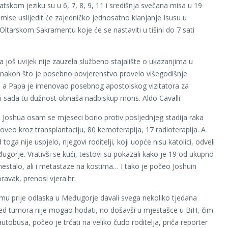
atskom jeziku su u 6, 7, 8, 9, 11 i središnja svečana misa u 19
 mise uslijedit će zajedničko jednosatno klanjanje Isusu u
ltarskom Sakramentu koje će se nastaviti u tišini do 7 sati
a još uvijek nije zauzela službeno stajalište o ukazanjima u
nakon što je posebno povjerenstvo provelo višegodišnje
e, a Papa je imenovao posebnog apostolskog vizitatora za
 sada tu dužnost obnaša nadbiskup mons. Aldo Cavalli.
 Joshua osam se mjeseci borio protiv posljednjeg stadija raka
roveo kroz transplantaciju, 80 kemoterapija, 17 radioterapija. A
 toga nije uspjelo, njegovi roditelji, koji uopće nisu katolici, odveli
ugorje. Vrativši se kući, testovi su pokazali kako je 19 od ukupno
estalo, ali i metastaze na kostima… I tako je počeo Joshuin
ravak, prenosi vjera.hr.
u mu prije odlaska u Međugorje davali svega nekoliko tjedana
ijed tumora nije mogao hodati, no došavši u mjestašce u BiH, čim
 autobusa, počeo je trčati na veliko čudo roditelja, priča reporter