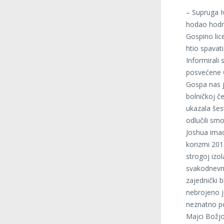
– Supruga I
hodao hodni
Gospino lic
htio spavat
Informirali
posvećene G
Gospa nas j
bolničkoj č
ukazala šes
odlučili sm
Joshua imao
korizmi 201
strogoj izol
svakodnevno
zajednički b
nebrojeno j
neznatno po
Majci Božjo