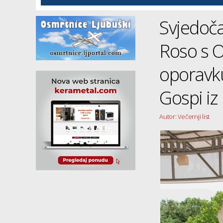
Svjedočan
Roso s 
oporavku
Gospi i
Autor: Večernji list