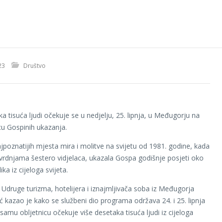
23
Društvo
a tisuća ljudi očekuje se u nedjelju, 25. lipnja, u Međugorju na
icu Gospinih ukazanja.
jpoznatijih mjesta mira i molitve na svijetu od 1981. godine, kada
vrdnjama šestero vidjelaca, ukazala Gospa godišnje posjeti oko
ika iz cijeloga svijeta.
 Udruge turizma, hotelijera i iznajmljivača soba iz Međugorja
ć kazao je kako se službeni dio programa održava 24. i 25. lipnja
samu obljetnicu očekuje više desetaka tisuća ljudi iz cijeloga