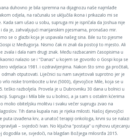
vana duhovno je bila spremna na dijagnozu naše najmlađe
kom odjela, na računalu se uključila ikona i prikazalo mi se
e. Kada sam ušao u sobu, supruga mi je ispričala da Joshua nije
i i da je, zahvaljujući marijanskim pjesmama, pronašao mir.
 smo se o glazbi koja je uspavala našeg sina. Bile su to pjesme
ospi iz Međugorja. Nismo čak ni znali da postoji to mjesto. Ali
e zvala i dala nam drugi znak. Među razbacanim časopisima u
ekaonici nalazio se i “Danas” u kojem se govorilo o Gospi koja se
tero vidjelaca 1981. i ozdravljenjima. Nakon što smo ga pročitali,
o odmah otputovati. Liječnici su nam savjetovali suprotno jer je
 vrlo niske trombocite u krvi (5000), djevojčice Mile, koja se u
5. teško razboljela. Provela je u Dubrovniku 30 dana u bolnici u
aciji. Supruga i Mila bile su u bolnici, a ja sam s ostalim kćerima
 molio obiteljsku molitvu i svaku večer suprugu zvao na
lagoslov. Tih dana kupala nas je rijeka milosti. Našoj djevojčici
e puta izvađena krv, a unatoč terapiji onkologa, krvni su se nalazi
pravljali – svjedoči Ivan. No ključna “postaja” u njihovu utjecanju
j dogodila se, svjedoči, na blagdan Božjega milosrđa 2015.