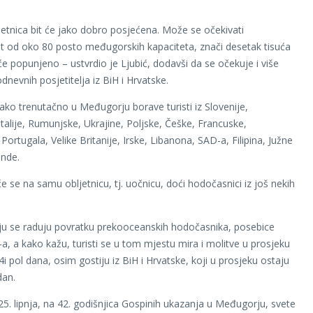
etnica bit će jako dobro posjećena. Može se očekivati
 od oko 80 posto međugorskih kapaciteta, znači desetak tisuća
će popunjeno – ustvrdio je Ljubić, dodavši da se očekuje i više
dnevnih posjetitelja iz BiH i Hrvatske.
kako trenutačno u Međugorju borave turisti iz Slovenije,
talije, Rumunjske, Ukrajine, Poljske, Češke, Francuske,
Portugala, Velike Britanije, Irske, Libanona, SAD-a, Filipina, Južne
ande.
e se na samu obljetnicu, tj. uočnicu, doći hodočasnici iz još nekih
u se raduju povratku prekooceanskih hodočasnika, posebice
-a, a kako kažu, turisti se u tom mjestu mira i molitve u prosjeku
i pol dana, osim gostiju iz BiH i Hrvatske, koji u prosjeku ostaju
dan.
 25. lipnja, na 42. godišnjica Gospinih ukazanja u Međugorju, svete