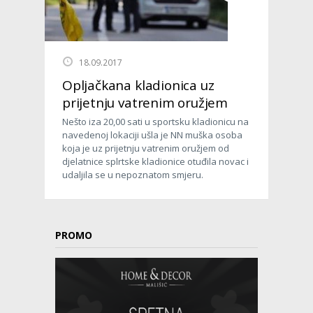
18.09.2017
Opljačkana kladionica uz
prijetnju vatrenim oružjem
Nešto iza 20,00 sati u sportsku kladionicu na
navedenoj lokaciji ušla je NN muška osoba
koja je uz prijetnju vatrenim oružjem od
djelatnice splrtske kladionice otuđila novac i
udaljila se u nepoznatom smjeru.
PROMO