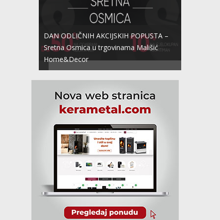
DAN ODLIČNIH AKCIJSKIH POPUSTA –
edmicu za
Sretna Osmica u trgovinama Mališić
Sretna Osm
Home&Decor
iskoristit