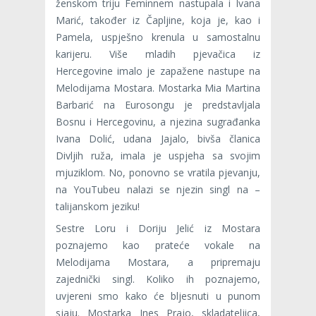
ženskom triju Feminnem nastupala i Ivana
Marić, također iz Čapljine, koja je, kao i
Pamela, uspješno krenula u samostalnu
karijeru. Više mladih pjevačica iz
Hercegovine imalo je zapažene nastupe na
Melodijama Mostara. Mostarka Mia Martina
Barbarić na Eurosongu je predstavljala
Bosnu i Hercegovinu, a njezina sugrađanka
Ivana Dolić, udana Jajalo, bivša članica
Divljih ruža, imala je uspjeha sa svojim
mjuziklom. No, ponovno se vratila pjevanju,
na YouTubeu nalazi se njezin singl na –
talijanskom jeziku!
Sestre Loru i Doriju Jelić iz Mostara
poznajemo kao prateće vokale na
Melodijama Mostara, a pripremaju
zajednički singl. Koliko ih poznajemo,
uvjereni smo kako će bljesnuti u punom
sjaju. Mostarka Ines Prajo, skladateljica,