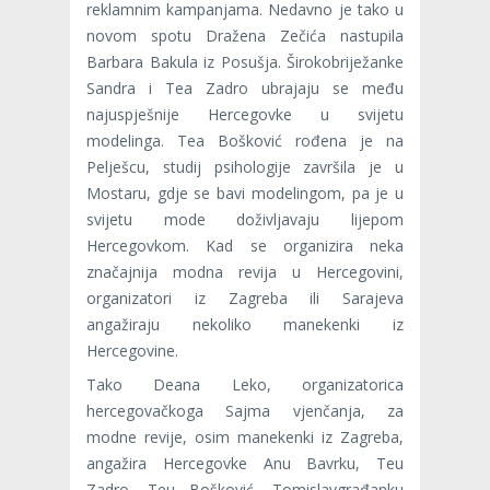
reklamnim kampanjama. Nedavno je tako u
novom spotu Dražena Zečića nastupila
Barbara Bakula iz Posušja. Širokobriježanke
Sandra i Tea Zadro ubrajaju se među
najuspješnije Hercegovke u svijetu
modelinga. Tea Bošković rođena je na
Pelješcu, studij psihologije završila je u
Mostaru, gdje se bavi modelingom, pa je u
svijetu mode doživljavaju lijepom
Hercegovkom. Kad se organizira neka
značajnija modna revija u Hercegovini,
organizatori iz Zagreba ili Sarajeva
angažiraju nekoliko manekenki iz
Hercegovine.
Tako Deana Leko, organizatorica
hercegovačkoga Sajma vjenčanja, za
modne revije, osim manekenki iz Zagreba,
angažira Hercegovke Anu Bavrku, Teu
Zadro, Teu Bošković, Tomislavgrađanku