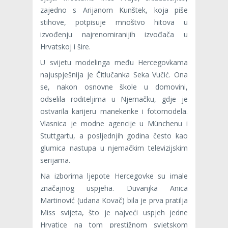
zajedno s Arijanom Kunštek, koja piše
stihove, potpisuje mnoštvo hitova u
izvođenju najrenomiranijih izvođača u
Hrvatskoj i šire.
U svijetu modelinga među Hercegovkama
najuspješnija je Čitlučanka Seka Vučić. Ona
se, nakon osnovne škole u domovini,
odselila roditeljima u Njemačku, gdje je
ostvarila karijeru manekenke i fotomodela.
Vlasnica je modne agencije u Münchenu i
Stuttgartu, a posljednjih godina često kao
glumica nastupa u njemačkim televizijskim
serijama.
Na izborima ljepote Hercegovke su imale
značajnog uspjeha. Duvanjka Anica
Martinović (udana Kovač) bila je prva pratilja
Miss svijeta, što je najveći uspjeh jedne
Hrvatice na tom prestižnom svjetskom