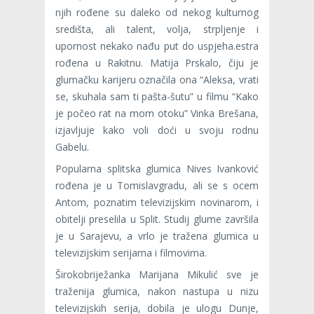
njih rođene su daleko od nekog kulturnog
središta, ali talent, volja, strpljenje i
upornost nekako nađu put do uspjeha.estra
rođena u Rakitnu. Matija Prskalo, čiju je
glumačku karijeru označila ona “Aleksa, vrati
se, skuhala sam ti pašta-šutu” u filmu “Kako
je počeo rat na mom otoku” Vinka Brešana,
izjavljuje kako voli doći u svoju rodnu
Gabelu.
Popularna splitska glumica Nives Ivanković
rođena je u Tomislavgradu, ali se s ocem
Antom, poznatim televizijskim novinarom, i
obitelji preselila u Split. Studij glume završila
je u Sarajevu, a vrlo je tražena glumica u
televizijskim serijama i filmovima.
Širokobriježanka Marijana Mikulić sve je
traženija glumica, nakon nastupa u nizu
televizijskih serija, dobila je ulogu Dunje,