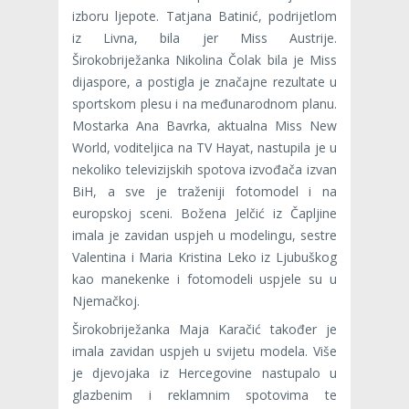
izboru ljepote. Tatjana Batinić, podrijetlom
iz Livna, bila jer Miss Austrije.
Širokobriježanka Nikolina Čolak bila je Miss
dijaspore, a postigla je značajne rezultate u
sportskom plesu i na međunarodnom planu.
Mostarka Ana Bavrka, aktualna Miss New
World, voditeljica na TV Hayat, nastupila je u
nekoliko televizijskih spotova izvođača izvan
BiH, a sve je traženiji fotomodel i na
europskoj sceni. Božena Jelčić iz Čapljine
imala je zavidan uspjeh u modelingu, sestre
Valentina i Maria Kristina Leko iz Ljubuškog
kao manekenke i fotomodeli uspjele su u
Njemačkoj.
Širokobriježanka Maja Karačić također je
imala zavidan uspjeh u svijetu modela. Više
je djevojaka iz Hercegovine nastupalo u
glazbenim i reklamnim spotovima te