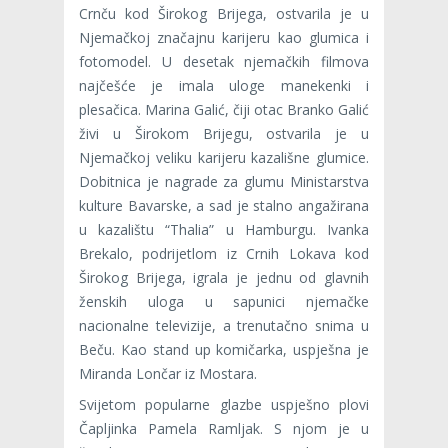
Crnču kod Širokog Brijega, ostvarila je u
Njemačkoj značajnu karijeru kao glumica i
fotomodel. U desetak njemačkih filmova
najčešće je imala uloge manekenki i
plesačica. Marina Galić, čiji otac Branko Galić
živi u Širokom Brijegu, ostvarila je u
Njemačkoj veliku karijeru kazališne glumice.
Dobitnica je nagrade za glumu Ministarstva
kulture Bavarske, a sad je stalno angažirana
u kazalištu “Thalia” u Hamburgu. Ivanka
Brekalo, podrijetlom iz Crnih Lokava kod
Širokog Brijega, igrala je jednu od glavnih
ženskih uloga u sapunici njemačke
nacionalne televizije, a trenutačno snima u
Beču. Kao stand up komičarka, uspješna je
Miranda Lončar iz Mostara.
Svijetom popularne glazbe uspješno plovi
Čapljinka Pamela Ramljak. S njom je u