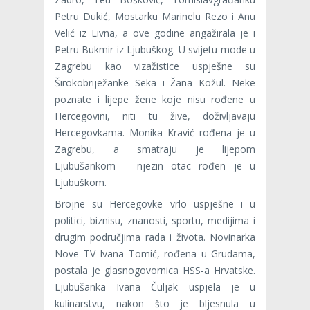
Petru Dukić, Mostarku Marinelu Rezo i Anu
Velić iz Livna, a ove godine angažirala je i
Petru Bukmir iz Ljubuškog. U svijetu mode u
Zagrebu kao vizažistice uspješne su
Širokobriježanke Seka i Žana Kožul. Neke
poznate i lijepe žene koje nisu rođene u
Hercegovini, niti tu žive, doživljavaju
Hercegovkama. Monika Kravić rođena je u
Zagrebu, a smatraju je lijepom
Ljubušankom – njezin otac rođen je u
Ljubuškom.
Brojne su Hercegovke vrlo uspješne i u
politici, biznisu, znanosti, sportu, medijima i
drugim područjima rada i života. Novinarka
Nove TV Ivana Tomić, rođena u Grudama,
postala je glasnogovornica HSS-a Hrvatske.
Ljubušanka Ivana Čuljak uspjela je u
kulinarstvu, nakon što je bljesnula u