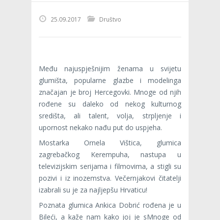
25.09.2017
Društvo
Među najuspješnijim ženama u svijetu
glumišta, popularne glazbe i modelinga
značajan je broj Hercegovki. Mnoge od njih
rođene su daleko od nekog kulturnog
središta, ali talent, volja, strpljenje i
upornost nekako nađu put do uspjeha.
Mostarka Ornela Vištica, glumica
zagrebačkog Kerempuha, nastupa u
televizijskim serijama i filmovima, a stigli su
pozivi i iz inozemstva. Večernjakovi čitatelji
izabrali su je za najljepšu Hrvaticu!
Poznata glumica Ankica Dobrić rođena je u
Bileći, a kaže nam kako joj je sMnoge od