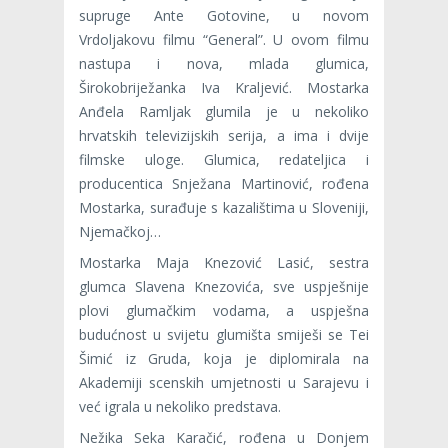
supruge Ante Gotovine, u novom
Vrdoljakovu filmu “General”. U ovom filmu
nastupa i nova, mlada glumica,
Širokobriježanka Iva Kraljević. Mostarka
Anđela Ramljak glumila je u nekoliko
hrvatskih televizijskih serija, a ima i dvije
filmske uloge. Glumica, redateljica i
producentica Snježana Martinović, rođena
Mostarka, surađuje s kazalištima u Sloveniji,
Njemačkoj…
Mostarka Maja Knezović Lasić, sestra
glumca Slavena Knezovića, sve uspješnije
plovi glumačkim vodama, a uspješna
budućnost u svijetu glumišta smiješi se Tei
Šimić iz Gruda, koja je diplomirala na
Akademiji scenskih umjetnosti u Sarajevu i
već igrala u nekoliko predstava.
Nežika Seka Karačić, rođena u Donjem