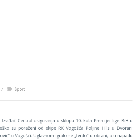
17
Šport
Izviđač Central osiguranja u sklopu 10. kola Premijer lige BiH u
eško su poraženi od ekipe RK Vogošća Poljine Hills u Dvorani
vić“ u Vogošći. Uglavnom igralo se „tvrdo“ u obrani, a u napadu