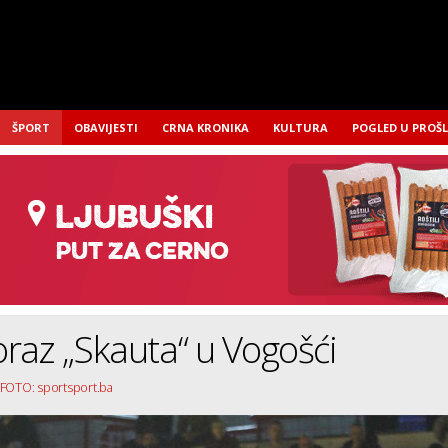
ŠPORT
OBAVIJESTI
CRNA KRONIKA
KULTURA
POGLED U PROŠ
raz „Skauta“ u Vogošći
 FOTO: sportsport.ba