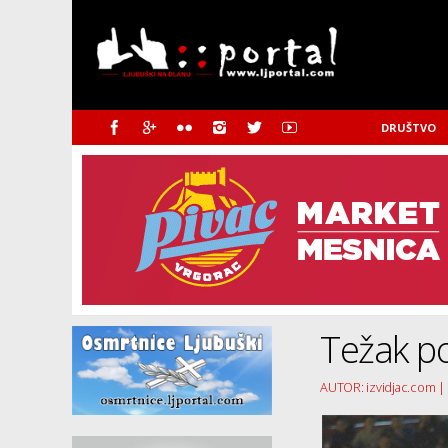
DRUŠTVO
Težak po
AUTOR: izvidjac.com |