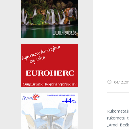
04.12.20
Rukometaši 
rukometu t
„Amel Bećko