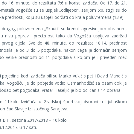
“ do 16. minute, do rezultata 7:6 u korist Izviđača. Od 17. do 21.
etaši Vogošće su se uspjeli „odlijepiti“, serijom 5:0, stigli su do
ka prednosti, koju su uspjeli održati do kraja poluvremena (13:9).
 drugog poluvremena „Skauti“ su krenuli agresivnijom obranom,
du nisu popravili preciznost tako da Vogošća uspijeva zadržati
 prvog dijela. Sve do 48. minute, do rezultata 18:14, prednost
znosila je od 3 do 5 pogodaka, nakon čega je domaćin serijom
do velike prednosti od 11 pogodaka s kojom je i priveden meč
i pojedinci kod Izviđača bili su Marko Vukić s pet i David Mandić s
otka. Vogošću je do pobjede vodio Osmanhodžić sa osam dok je
dodao pet pogodaka, vratar Haseljić je bio odličan s 14 obrana.
m 11.kolu Izviđača u Gradskoj športskoj dvorani u Ljubuškom
mčad Slavije iz Istočnog Sarajeva.
ga BiH, sezona 2017/2018 – 10.kolo
.12.2017. u 17 sati.