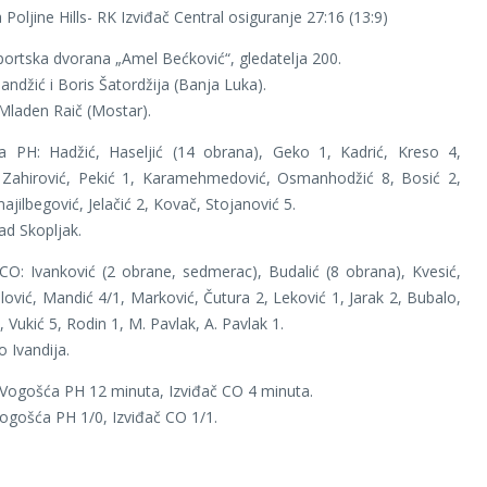
Poljine Hills- RK Izviđač Central osiguranje 27:16 (13:9)
ortska dvorana „Amel Bećković“, gledatelja 200.
andžić i Boris Šatordžija (Banja Luka).
Mladen Raič (Mostar).
 PH: Hadžić, Haseljić (14 obrana), Geko 1, Kadrić, Kreso 4,
, Zahirović, Pekić 1, Karamehmedović, Osmanhodžić 8, Bosić 2,
jilbegović, Jelačić 2, Kovač, Stojanović 5.
ad Skopljak.
CO: Ivanković (2 obrane, sedmerac), Budalić (8 obrana), Kvesić,
lilović, Mandić 4/1, Marković, Čutura 2, Leković 1, Jarak 2, Bubalo,
 Vukić 5, Rodin 1, M. Pavlak, A. Pavlak 1.
o Ivandija.
: Vogošća PH 12 minuta, Izviđač CO 4 minuta.
ogošća PH 1/0, Izviđač CO 1/1.