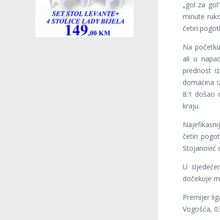
„gol za gol
minute rukom
četiri pogot
Na početku
ali u napa
prednost iz
domaćina i
8:1 došao 
kraju.
Najefikasnij
četiri pog
Stojanović 
U sljedeće
dočekuje mo
Premijer li
Vogošća, 03