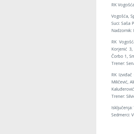
RK Vogošća 
Vogošća, Sp
Suci: Saša P
Nadzornik: 
RK Vogošća
Korjenić 3
Čorbo 1, Sma
Trener: Sen
RK Izviđač 
Miličević, A
Kaluđerović,
Trener: Silvi
Isključenja
Sedmerci: V