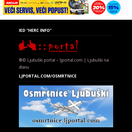
IED “HERC INFO”
®© Ljubuški portal – ljportal.com | Ljubuški na
dlanu
LJPORTAL.COM/OSMRTNICE