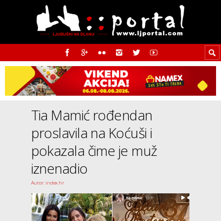
Tia Mamić rođendan
proslavila na Koćuši i
pokazala čime je muž
iznenadio
Autor: index.hr