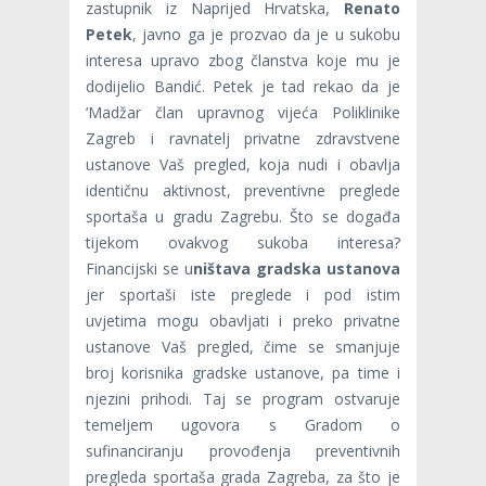
zastupnik iz Naprijed Hrvatska,
Renato
Petek
, javno ga je prozvao da je u sukobu
interesa upravo zbog članstva koje mu je
dodijelio Bandić. Petek je tad rekao da je
‘Madžar član upravnog vijeća Poliklinike
Zagreb i ravnatelj privatne zdravstvene
ustanove Vaš pregled, koja nudi i obavlja
identičnu aktivnost, preventivne preglede
sportaša u gradu Zagrebu. Što se događa
tijekom ovakvog sukoba interesa?
Financijski se u
ništava gradska ustanova
jer sportaši iste preglede i pod istim
uvjetima mogu obavljati i preko privatne
ustanove Vaš pregled, čime se smanjuje
broj korisnika gradske ustanove, pa time i
njezini prihodi. Taj se program ostvaruje
temeljem ugovora s Gradom o
sufinanciranju provođenja preventivnih
pregleda sportaša grada Zagreba, za što je