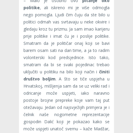
– Malo je osobno ovo
pitanje oko
politike
, ali iskreno mi je više odmogla
nego pomogla. Ljudi čim čuju da ste bilo u
politici odmah vas svrtavaju u neke okvire i
gledaju kroz tu prizmu. Ja sam imao karijeru
prije politike i imat ću je i poslije politike.
Smatram da je političar onaj koji se bavi
barem osam sati na dan time, a ja to radim
volonterski kod predsjednice. Isto tako,
smatram da bi se svaki pojedinac trebao
uključiti u politiku na bilo koji način i
činiti
društvo boljim
. A što se tiče uspjeha u
Hrvatskoj, mišljenja sam da se uz veliki rad i
odricanje može uspjeti, iako naravno
postoje brojne prepreke koje vam taj put
otežavaju. Jedan od najsvježijih primjera je i
čelnik naše nogometne reprezentacije
gospodin Dalić koji je pokazao kako se
može uspjeti unatoč svemu – kaže Madžar,