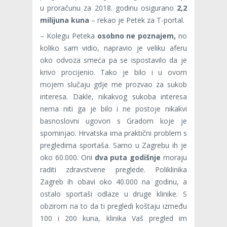
u proračunu za 2018. godinu osigurano
2,2
milijuna kuna
– rekao je Petek za T-portal.
– Kolegu Peteka
osobno ne poznajem,
no
koliko sam vidio, napravio je veliku aferu
oko odvoza smeća pa se ispostavilo da je
krivo procijenio. Tako je bilo i u ovom
mojem slučaju gdje me prozvao za sukob
interesa. Dakle, nikakvog sukoba interesa
nema niti ga je bilo i ne postoje nikakvi
basnoslovni ugovori s Gradom koje je
spominjao. Hrvatska ima praktični problem s
pregledima sportaša. Samo u Zagrebu ih je
oko 60.000. Oni
dva puta godišnje
moraju
raditi zdravstvene preglede. Poliklinika
Zagreb ih obavi oko 40.000 na godinu, a
ostalo sportaši odlaze u druge klinike. S
obzirom na to da ti pregledi koštaju između
100 i 200 kuna, klinika Vaš pregled im