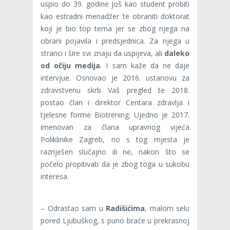
uspio do 39. godine još kao student probiti
kao estradni menadžer te obraniti doktorat
koji je bio top tema jer se zbog njega na
obrani pojavila i predsjednica. Za njega u
stranci i šire svi znaju da uspijeva, ali
daleko
od očiju medija
. I sam kaže da ne daje
intervjue. Osnovao je 2016. ustanovu za
zdravstvenu skrb Vaš pregled te 2018.
postao član i direktor Centara zdravlja i
tjelesne forme Biotrening. Ujedno je 2017.
imenovan za člana upravnog vijeća
Poliklinike Zagreb, no s tog mjesta je
razriješen slučajno ili ne, nakon što se
počelo propitivati da je zbog toga u sukobu
interesa.
– Odrastao sam u
Radišićima
, malom selu
pored Ljubuškog, s puno braće u prekrasnoj