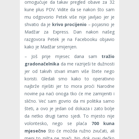
omogućuje da takav pregled obave za 32
kune plus PDV. Vidite da se nakon što sam
mu odgovorio Petek više nije javljao jer je
shvatio da je
krivo procijenio
– pojasnio je
Madžar za Express. Dan nakon našeg
razgovora Petek je na Facebooku objavio
kako je Madžar smijenjen.
– Još prije mjesec dana sam
tražio
gradonačelnika
da me razriješi te dužnosti
jer od takvih stvari imam više štete nego
koristi. Gledali smo kako to operativno
najbrže riješiti jer to mora proći Narodne
novine pa naći onoga tko će me zamijeniti i
slično. Već sam govrio da mi politika samo
šteti, a ovo je jedan od dokaza i zato bolje
da netko drugi tamo sjedi. To mjesto nije
volontesko, nego se plaća
700 kuna
mjesečno
što će možda ružno zvučati, ali
meni to ništa ne znači. No dok ovaj dečko