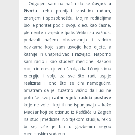
– Odgojen sam na način da se
čovjek u
životu
treba probijati vlastitim radom,
znanjem i sposobnošću. Mojim roditeljima
bio je prioritet podići svoju djecu kao časne,
plemenite i vrijedne ljude. Veliku su važnost
pridavali našem obrazovanju i radnim
navikama koje sam usvojio kao dijete, a
kasnije ih unapređivao i razvijao. Naporno
sam radio i kao student medicine. Raspon
mojih interesa je vrlo širok, a kad čovjek ima
energiju i volju za sve što radi, uspije
realizirati i ono što se čini nemogućim.
Smatram da je izuzetno važno da ljudi ne
potroše svoj
radni vijek radeći poslove
koje ne vole i koji ih ne ispunjavaju – kaže
Madžar koji se otisnuo iz Radišića u Zagreb
na studij medicine. No tijekom studija, reklo
bi se, više je bio u glazbenim negou
medicinskim vodama.