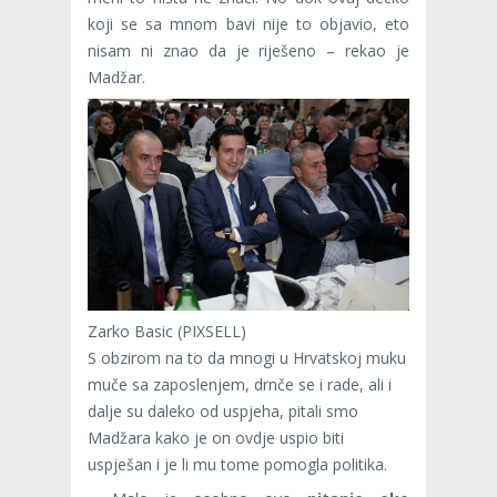
koji se sa mnom bavi nije to objavio, eto
nisam ni znao da je riješeno – rekao je
Madžar.
Zarko Basic (PIXSELL)
S obzirom na to da mnogi u Hrvatskoj muku
muče sa zaposlenjem, drnče se i rade, ali i
dalje su daleko od uspjeha, pitali smo
Madžara kako je on ovdje uspio biti
uspješan i je li mu tome pomogla politika.