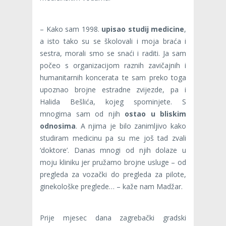
– Kako sam 1998.
upisao studij medicine
,
a isto tako su se školovali i moja braća i
sestra, morali smo se snaći i raditi. Ja sam
počeo s organizacijom raznih zavičajnih i
humanitarnih koncerata te sam preko toga
upoznao brojne estradne zvijezde, pa i
Halida Bešlića, kojeg spominjete. S
mnogima sam od njih
ostao u bliskim
odnosima
. A njima je bilo zanimljivo kako
studiram medicinu pa su me još tad zvali
‘doktore’. Danas mnogi od njih dolaze u
moju kliniku jer pružamo brojne usluge – od
pregleda za vozački do pregleda za pilote,
ginekološke preglede… – kaže nam Madžar.
Prije mjesec dana zagrebački gradski