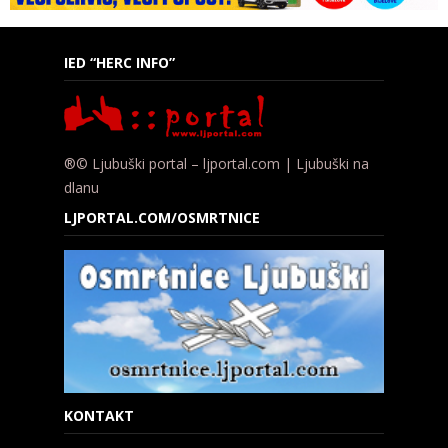
IED “HERC INFO”
®© Ljubuški portal – ljportal.com | Ljubuški na
dlanu
LJPORTAL.COM/OSMRTNICE
KONTAKT