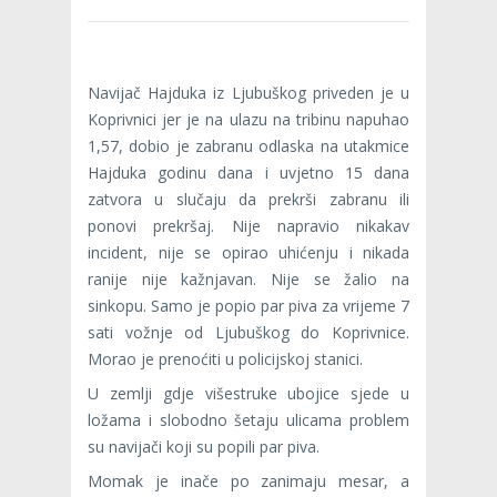
Navijač Hajduka iz Ljubuškog priveden je u
Koprivnici jer je na ulazu na tribinu napuhao
1,57, dobio je zabranu odlaska na utakmice
Hajduka godinu dana i uvjetno 15 dana
zatvora u slučaju da prekrši zabranu ili
ponovi prekršaj. Nije napravio nikakav
incident, nije se opirao uhićenju i nikada
ranije nije kažnjavan. Nije se žalio na
sinkopu. Samo je popio par piva za vrijeme 7
sati vožnje od Ljubuškog do Koprivnice.
Morao je prenoćiti u policijskoj stanici.
U zemlji gdje višestruke ubojice sjede u
ložama i slobodno šetaju ulicama problem
su navijači koji su popili par piva.
Momak je inače po zanimaju mesar, a