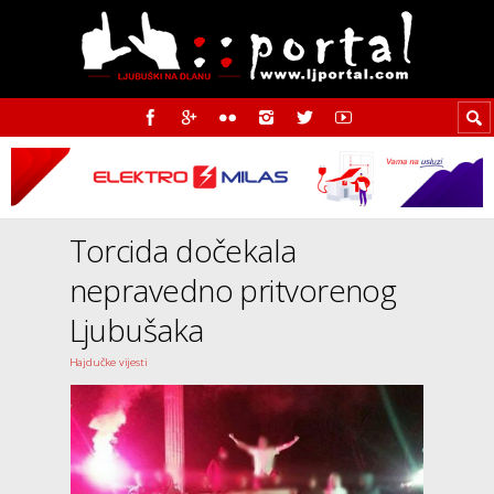
Torcida dočekala
nepravedno pritvorenog
Ljubušaka
Hajdučke vijesti