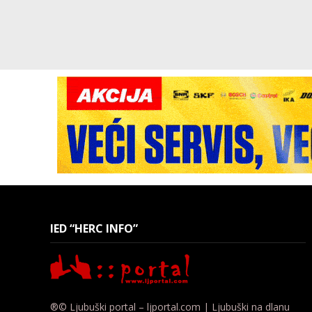
IED “HERC INFO”
®© Ljubuški portal – ljportal.com | Ljubuški na dlanu