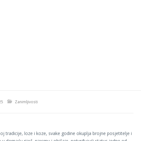
25
Zanimljivosti
poj tradicije, loze i koze, svake godine okuplja brojne posjetitelje i
ke u domaću riječ, pjesmu i običaje, potvrđujući status jedne od