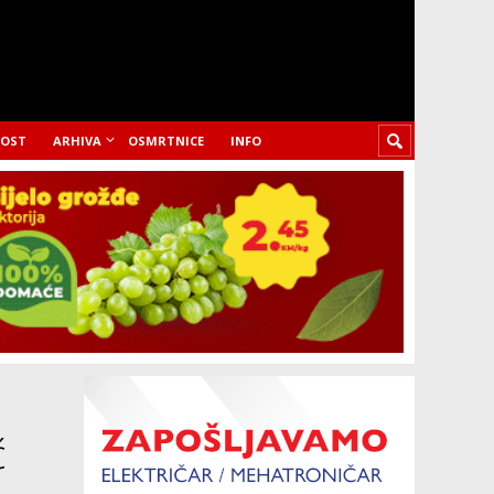
LOST
ARHIVA
OSMRTNICE
INFO
ć