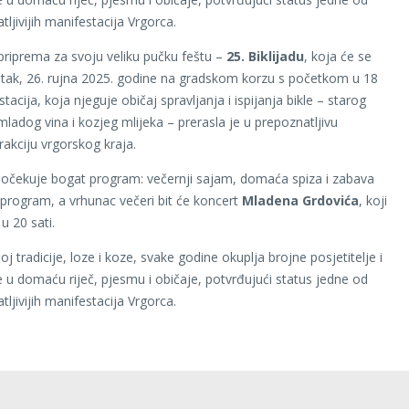
ljivijih manifestacija Vrgorca.
priprema za svoju veliku pučku feštu –
25. Biklijadu
, koja će se
etak, 26. rujna 2025. godine na gradskom korzu s početkom u 18
stacija, koja njeguje običaj spravljanja i ispijanja bikle – starog
mladog vina i kozjeg mlijeka – prerasla je u prepoznatljivu
trakciju vrgorskog kraja.
e očekuje bogat program: večernji sajam, domaća spiza i zabava
 program, a vrhunac večeri bit će koncert
Mladena Grdovića
, koji
u 20 sati.
poj tradicije, loze i koze, svake godine okuplja brojne posjetitelje i
ke u domaću riječ, pjesmu i običaje, potvrđujući status jedne od
ljivijih manifestacija Vrgorca.