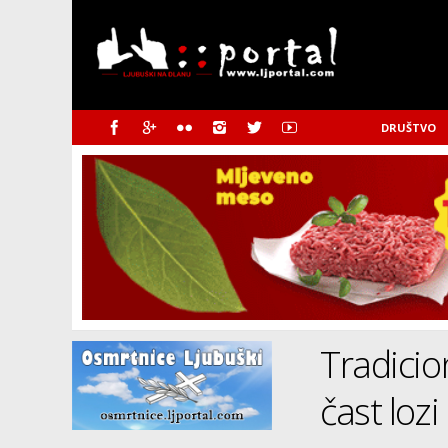
DRUŠTVO
Tradicio
čast loz