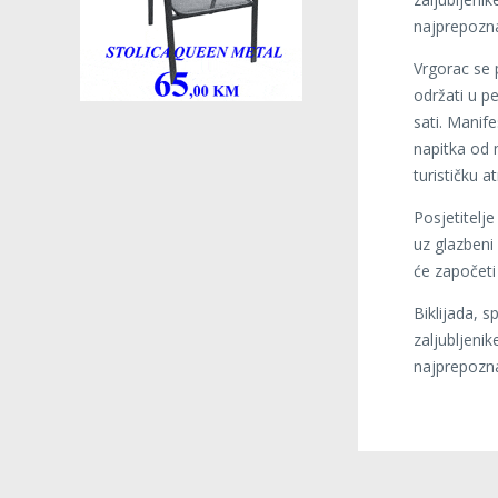
najprepoznat
Vrgorac se 
održati u p
sati. Manife
napitka od 
turističku a
Posjetitelj
uz glazbeni
će započeti 
Biklijada, s
zaljubljeni
najprepoznat