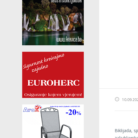
10.09.20
Biklijada, s
zaljubljeni