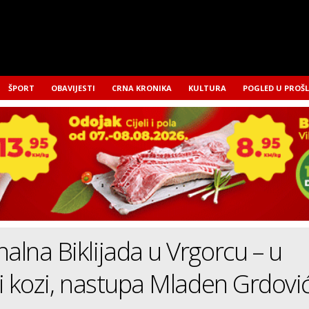
ŠPORT
OBAVIJESTI
CRNA KRONIKA
KULTURA
POGLED U PROŠ
nalna Biklijada u Vrgorcu – u
i i kozi, nastupa Mladen Grdovi