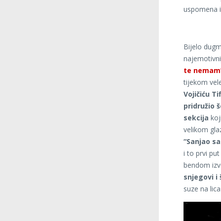
uspomena i 
Bijelo dugm
najemotivn
te nemam
tijekom ve
Vojičiću Ti
pridružio 
sekcija
koj
velikom gla
“Sanjao s
i to prvi pu
bendom izv
snjegovi i 
suze na lic