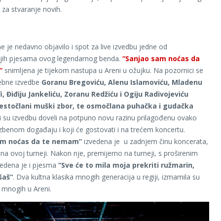
za stvaranje novih.
e je nedavno objavilo i spot za live izvedbu jedne od
ijih pjesama ovog legendarnog benda.
“Sanjao sam noćas da
”
snimljena je tijekom nastupa u Areni u ožujku. Na pozornici se
lebne izvedbe
Goranu Bregoviću, Alenu Islamoviću, Mladenu
fi, Điđiju Jankeliću, Zoranu Redžiću i Ogiju Radivojeviću
šestočlani muški zbor, te osmočlana puhačka i gudačka
i su izvedbu doveli na potpuno novu razinu prilagođenu ovako
zbenom događaju i koji će gostovati i na trećem koncertu.
am noćas da te nemam”
izvedena je u zadnjem činu koncerata,
t na ovoj turneji. Nakon nje, premijerno na turneji, s proširenim
edena je i pjesma
“
Sve će to mila moja prekriti ružmarin,
šaš“
. Dva kultna klasika mnogih generacija u regiji, izmamila su
a mnogih u Areni.