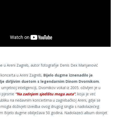
e u Areni Zagreb, autor fotografije Denis Dex Marijanović
 koncerta u Areni Zagreb,
Bijelo dugme iznenadilo je
lje dirljivim duetom s legendarnim Dinom Dvornikom
.
 umjetnoj inteligenciji, Dvornikov vokal iz 2005. oživljen je u
ji pjesme
“Na zadnjem sjedištu moga auta”
, koja je već
ubliku na nedavnim koncertima u zagrebačkoj Areni, gdje se
 mogla doživjeti izvedba ovog drugog singla s nadolazećeg
m Bijelo dugme obilježava 50 godina. Nadolazeći album donijet