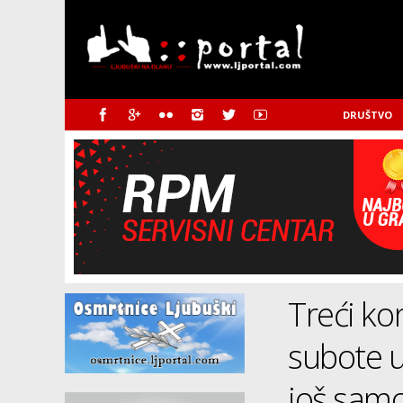
DRUŠTVO
Treći ko
subote u
još samo