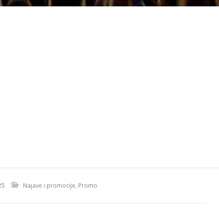
25
Najave i promocije
,
Promo