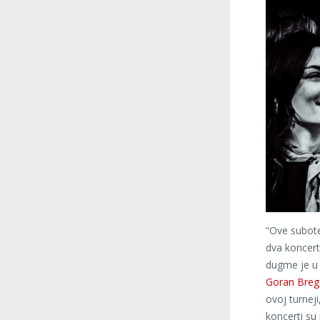
“Ove subote
dva koncert
dugme je u o
Goran Brego
ovoj turnej
koncerti su