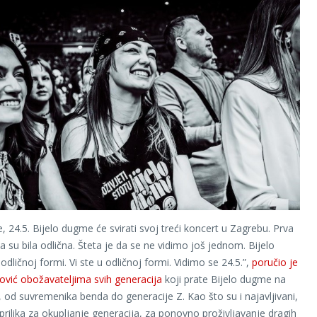
, 24.5. Bijelo dugme će svirati svoj treći koncert u Zagrebu. Prva
a su bila odlična. Šteta je da se ne vidimo još jednom. Bijelo
dličnoj formi. Vi ste u odličnoj formi. Vidimo se 24.5.”,
poručio je
vić obožavateljima svih generacija
koji prate Bijelo dugme na
i, od suvremenika benda do generacije Z. Kao što su i najavljivani,
 prilika za okupljanje generacija, za ponovno proživljavanje dragih