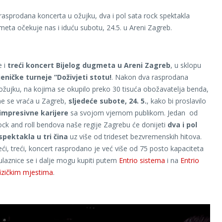
asprodana koncerta u ožujku, dva i pol sata rock spektakla
meta očekuje nas i iduću subotu, 24.5. u Areni Zagreb.
e i
treći koncert Bijelog dugmeta u Areni Zagreb
, u sklopu
jeničke turneje “Doživjeti stotu!
. Nakon dva rasprodana
ožujku, na kojima se okupilo preko 30 tisuća obožavatelja benda,
e se vraća u Zagreb,
sljedeće subote, 24. 5.
, kako bi proslavilo
impresivne karijere
sa svojom vjernom publikom. Jedan od
 rock and roll bendova naše regije Zagrebu će donijeti
dva i pol
spektakla u tri čina
uz više od trideset bezvremenskih hitova.
ći, treći, koncert rasprodano je već više od 75 posto kapaciteta
ulaznice se i dalje mogu kupiti putem
Entrio sistema
i na
Entrio
izičkim mjestima
.