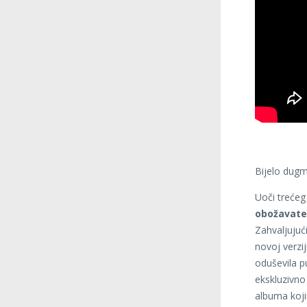
Bijelo dugm
Uoči trećeg
obožavate
Zahvaljujući
novoj verzi
oduševila p
ekskluzivno
albuma koji