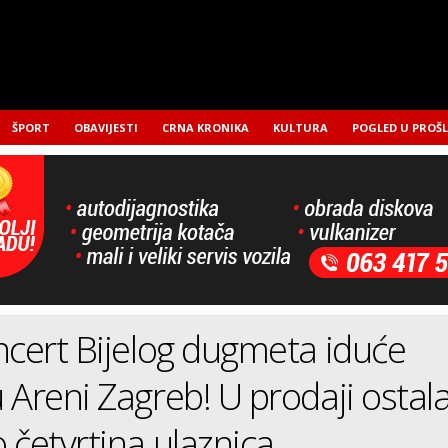
ŠPORT
OBAVIJESTI
CRNA KRONIKA
KULTURA
POGLED U PROŠ
ncert Bijelog dugmeta iduće
 Areni Zagreb! U prodaji ostal
 četvrtina ulaznica