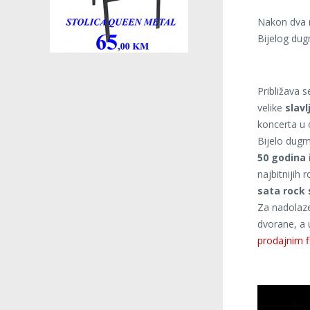
Nakon dva r
Bijelog dug
Približava s
velike
slavl
koncerta u 
Bijelo dugm
50 godina 
najbitnijih
sata rock 
Za nadolaze
dvorane, a 
prodajnim f