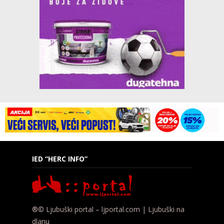
IED “HERC INFO”
®© Ljubuški portal – ljportal.com | Ljubuški na
dlanu