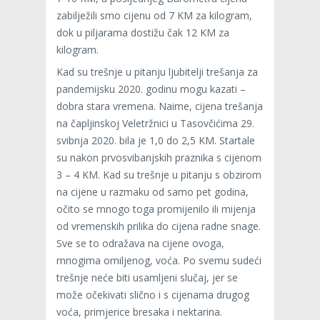
zabilježili smo cijenu od 7 KM za kilogram,
dok u piljarama dostižu čak 12 KM za
kilogram.
Kad su trešnje u pitanju ljubitelji trešanja za
pandemijsku 2020. godinu mogu kazati –
dobra stara vremena. Naime, cijena trešanja
na čapljinskoj Veletržnici u Tasovčićima 29.
svibnja 2020. bila je 1,0 do 2,5 KM. Startale
su nakon prvosvibanjskih praznika s cijenom
3 – 4 KM. Kad su trešnje u pitanju s obzirom
na cijene u razmaku od samo pet godina,
očito se mnogo toga promijenilo ili mijenja
od vremenskih prilika do cijena radne snage.
Sve se to odražava na cijene ovoga,
mnogima omiljenog, voća. Po svemu sudeći
trešnje neće biti usamljeni slučaj, jer se
može očekivati slično i s cijenama drugog
voća, primjerice bresaka i nektarina.