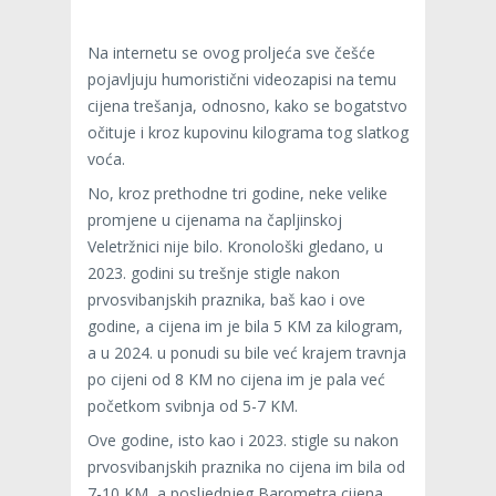
Na internetu se ovog proljeća sve češće
pojavljuju humoristični videozapisi na temu
cijena trešanja, odnosno, kako se bogatstvo
očituje i kroz kupovinu kilograma tog slatkog
voća.
No, kroz prethodne tri godine, neke velike
promjene u cijenama na čapljinskoj
Veletržnici nije bilo. Kronološki gledano, u
2023. godini su trešnje stigle nakon
prvosvibanjskih praznika, baš kao i ove
godine, a cijena im je bila 5 KM za kilogram,
a u 2024. u ponudi su bile već krajem travnja
po cijeni od 8 KM no cijena im je pala već
početkom svibnja od 5-7 KM.
Ove godine, isto kao i 2023. stigle su nakon
prvosvibanjskih praznika no cijena im bila od
7-10 KM, a posljednjeg Barometra cijena