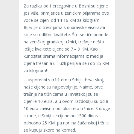
Za razliku od Hercegovine u Bosni su cijene
još više, primjerice u zeničkim piljarama ovo
voće se cijeni od 14-16 KM za kilogram.
Riječ je o trešnjama s dubravske visoravni
koje su odlične kvalitete. Što se tiče ponude
na zeničkoj gradskoj tržnici, trešnje nešto
lošije kvalitete cijene se 7 – 9 KM. Kao
kuriozitet prema informacijama iz medija
cijena trešanja u Tuzli penjala se i do 25 KM
za kilogram!
U usporedbi s tržištem u Srbiji i Hrvatskoj,
naše cijene su najpovoljnije. Naime, prve
trešnje na tržnicama u Hrvatskoj su se
cijenile 10 eura, a u ovom razdoblju su od 8-
10 eura zavisno od lokaliteta tržnice. S druge
strane, u Srbiji se cijene po 1500 dinara,
odnosno 25 KM, pa npr. na čačanskoj tržnici
se kupuju skoro na komad.