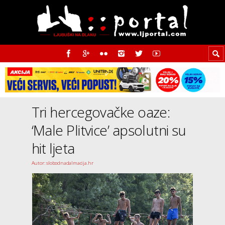
Tri hercegovačke oaze:
‘Male Plitvice’ apsolutni su
hit ljeta
Autor: slobodnadalmacija.hr