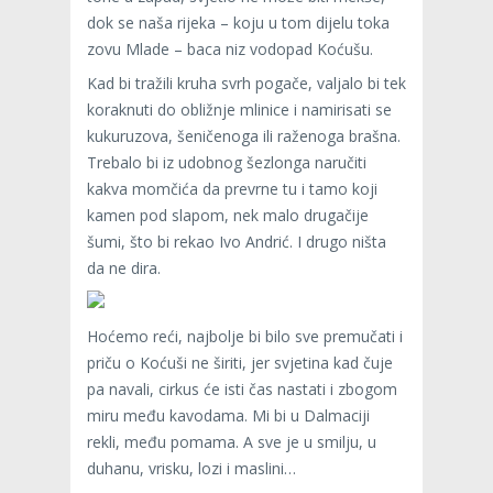
dok se naša rijeka – koju u tom dijelu toka
zovu Mlade – baca niz vodopad Koćušu.
Kad bi tražili kruha svrh pogače, valjalo bi tek
koraknuti do obližnje mlinice i namirisati se
kukuruzova, šeničenoga ili raženoga brašna.
Trebalo bi iz udobnog šezlonga naručiti
kakva momčića da prevrne tu i tamo koji
kamen pod slapom, nek malo drugačije
šumi, što bi rekao Ivo Andrić. I drugo ništa
da ne dira.
Hoćemo reći, najbolje bi bilo sve premučati i
priču o Koćuši ne širiti, jer svjetina kad čuje
pa navali, cirkus će isti čas nastati i zbogom
miru među kavodama. Mi bi u Dalmaciji
rekli, među pomama. A sve je u smilju, u
duhanu, vrisku, lozi i maslini…