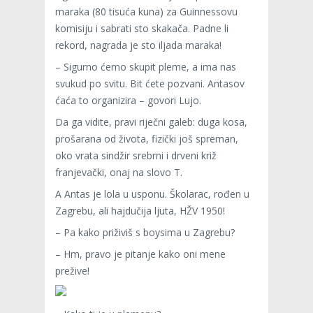
maraka (80 tisuća kuna) za Guinnessovu
komisiju i sabrati sto skakača. Padne li
rekord, nagrada je sto iljada maraka!
– Sigurno ćemo skupit pleme, a ima nas
svukud po svitu. Bit ćete pozvani. Antasov
ćaća to organizira – govori Lujo.
Da ga vidite, pravi riječni galeb: duga kosa,
prošarana od života, fizički još spreman,
oko vrata sindžir srebrni i drveni križ
franjevački, onaj na slovo T.
A Antas je lola u usponu. Školarac, rođen u
Zagrebu, ali hajdučija ljuta, HŽV 1950!
– Pa kako priživiš s boysima u Zagrebu?
– Hm, pravo je pitanje kako oni mene
prežive!