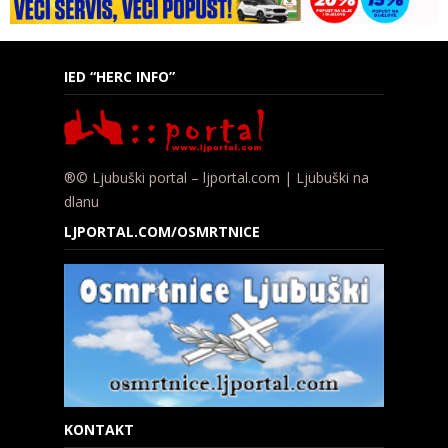
IED “HERC INFO”
®© Ljubuški portal – ljportal.com | Ljubuški na
dlanu
LJPORTAL.COM/OSMRTNICE
KONTAKT