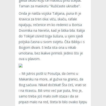
gleda okolo koju će mačkicu prvu ščepat.
Taman za maskotu “Ružičaste ukrudbe”.
Onda je naišla vojska Talijana, puna ih je
Kravica za tren oka: viču, skaču, rafale
ispaljuju, rečenice im ko redenici u Borisa
Dvornika na Neretvi, kad je bitka bila. Italija
do Tokija! Usred toga šušura, u sjeni sjedi
poljska časna u svom svijetu. Čita Bibliju i s
Bogom divani. S leđa ista ona u nikab
umotana, bez ikakve primisli. Jedino što je
ova u plavom.
– Mi jutros pošli iz Posušja, da ćemo u
Makarsku na more, al gužva na granici, da
Bog sačuva. Nikad dočekat! Šta ćeš, vrati se
i na Kravicu. Bili smo već par puta, fino je,
samo treba još malo ovih staza i da se
pripazi malo na red, šteta bi bilo ovako lijepu