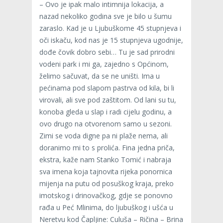
– Ovo je ipak malo intimnija lokacija, a
nazad nekoliko godina sve je bilo u šumu
zaraslo. Kad je u Ljubuškome 45 stupnjeva i
oči iskaču, kod nas je 15 stupnjeva ugodnije,
dođe čovik dobro sebi… Tu je sad prirodni
vodeni park i mi ga, zajedno s Općinom,
želimo sačuvat, da se ne uništi. Ima u
pećinama pod slapom pastrva od kila, bi li
virovali, ali sve pod zaštitom. Od lani su tu,
konoba gleda u slap i radi cijelu godinu, a
ovo drugo na otvorenom samo u sezoni.
Zimi se voda digne pa ni plaže nema, ali
doranimo mi to s prolića. Fina jedna priča,
ekstra, kaže nam Stanko Tomić i nabraja
sva imena koja tajnovita rijeka ponornica
mijenja na putu od posuškog kraja, preko
imotskog i drinovačkog, gdje se ponovno
rađa u Peć Mlinima, do ljubuškog i ušća u
Neretvu kod Čapljine: Culuša – Ričina – Brina