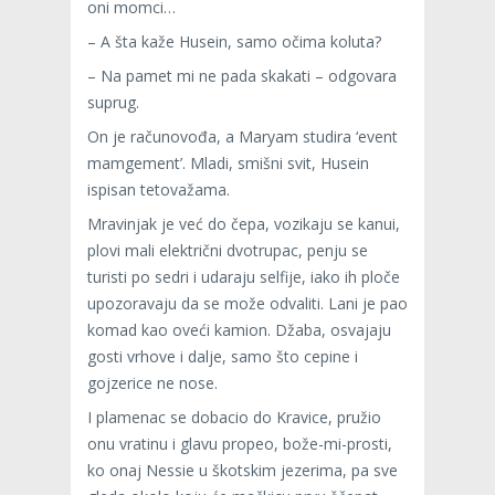
oni momci…
– A šta kaže Husein, samo očima koluta?
– Na pamet mi ne pada skakati – odgovara
suprug.
On je računovođa, a Maryam studira ‘event
mamgement’. Mladi, smišni svit, Husein
ispisan tetovažama.
Mravinjak je već do čepa, vozikaju se kanui,
plovi mali električni dvotrupac, penju se
turisti po sedri i udaraju selfije, iako ih ploče
upozoravaju da se može odvaliti. Lani je pao
komad kao oveći kamion. Džaba, osvajaju
gosti vrhove i dalje, samo što cepine i
gojzerice ne nose.
I plamenac se dobacio do Kravice, pružio
onu vratinu i glavu propeo, bože-mi-prosti,
ko onaj Nessie u škotskim jezerima, pa sve