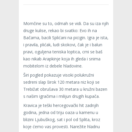
Momčine su to, odmah se vidi. Da su iza njih
druge kulise, rekao bi svatko: Evo ih na
Bačama, bacili Splićani na picigin. Igra je ista,
i pravila, plićak, ludi skokovi, čak je i balun
pravi, oguljena teniska loptica, crni se baš
kao nikab Arapkinje koja ih gleda i snima
mobitelom iz debele hladovine.
Širi pogled pokazuje visoki polukružni
sedreni slap širok 120 metara niz koji se
Trebižat obrušava 30 metara u kružni bazen
s našim igračima i milijun drugih kupača.
Kravica je teški hercegovački hit zadnjih
godina, jedna od triju oaza u kamenu u
blizini Ljubuškog, sat i pol od Splita, kroz
koje ćemo vas provesti. Narežite hladnu