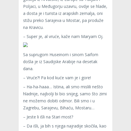
Poljaci, u Međugorju uzavru, ovdje se hlade,
a dosta je i turista iz arapskih zemalja, oni
stižu preko Sarajeva u Mostar, pa produže
na Kravicu.
– Super je, al vruće, kaže nam Maryam Oj.
Sa suprugom Huseinom i sinom Saifom
došla je iz Saudijske Arabije na desetak
dana.
– Vruće?! Pa kod kuće vam je i gore!
– Ha-ha-haaa… Istina, ali smo mislili nešto
hladnije, najbolji bi bio snijeg, samo što zimi
ne možemo dobiti odmor. Bili smo i u
Zagrebu, Sarajevu, Bihaću, Mostaru…
– Jeste li išli na Stari most?
– Da išli, ja bih s njega najradije skočila, kao