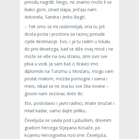
prirodu nagrdit. Nego, ne znamo može li se
ikako gore, iznad slapa, pričaju nam
Antonela, Sandra i Jerko Begić.
– Tek smo se mi raskrmeljali, ima tu još
dosta posla i prostora za razvoj ponude
cijele destinacije. Evo, i ja tu radim u lokalu
do prvi devetoga, kad se diže ovaj most i ne
može se više na ovu stranu, zimi ovo sve
pliva u vodi. Ja sam baš o Kravici imo
diplomski na Turizmu u Mostaru, mogu vam
poslat mailom, možda pomogne i vama i
meni, nikad se ne zna ko sve čita novine –
govori nam sezonac Ante Ilić.
Eto, poslodavci i javni radnici, imate stručan i
mlad kadar, samo dajte priliku…
Čeveljuša se savila pod Ljubuškim, drevnim
gradom hercega Stjepana Kosače, po
kojemu Hercegovina nosi ime: Čeveljuša,