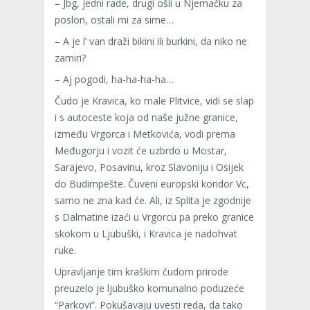
– Jbg, jedni rade, drugi ošli u Njemačku za
poslon, ostali mi za sime…
– A je l’ van draži bikini ili burkini, da niko ne
zamiri?
– Aj pogodi, ha-ha-ha-ha…
Čudo je Kravica, ko male Plitvice, vidi se slap
i s autoceste koja od naše južne granice,
između Vrgorca i Metkovića, vodi prema
Međugorju i vozit će uzbrdo u Mostar,
Sarajevo, Posavinu, kroz Slavoniju i Osijek
do Budimpešte. Čuveni europski koridor Vc,
samo ne zna kad će. Ali, iz Splita je zgodnije
s Dalmatine izaći u Vrgorcu pa preko granice
skokom u Ljubuški, i Kravica je nadohvat
ruke.
Upravljanje tim kraškim čudom prirode
preuzelo je ljubuško komunalno poduzeće
“Parkovi”. Pokušavaju uvesti reda, da tako