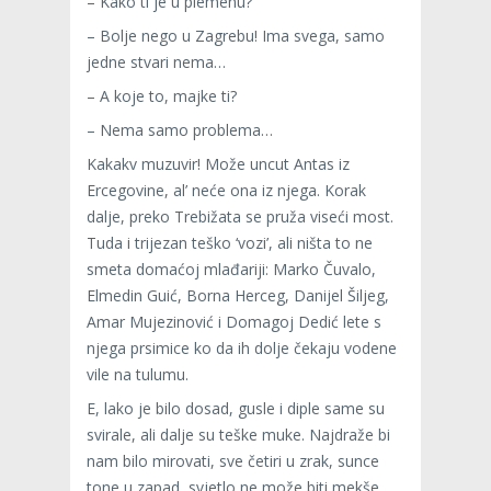
– Kako ti je u plemenu?
– Bolje nego u Zagrebu! Ima svega, samo
jedne stvari nema…
– A koje to, majke ti?
– Nema samo problema…
Kakakv muzuvir! Može uncut Antas iz
Ercegovine, al’ neće ona iz njega. Korak
dalje, preko Trebižata se pruža viseći most.
Tuda i trijezan teško ‘vozi’, ali ništa to ne
smeta domaćoj mlađariji: Marko Čuvalo,
Elmedin Guić, Borna Herceg, Danijel Šiljeg,
Amar Mujezinović i Domagoj Dedić lete s
njega prsimice ko da ih dolje čekaju vodene
vile na tulumu.
E, lako je bilo dosad, gusle i diple same su
svirale, ali dalje su teške muke. Najdraže bi
nam bilo mirovati, sve četiri u zrak, sunce
tone u zapad, svjetlo ne može biti mekše,