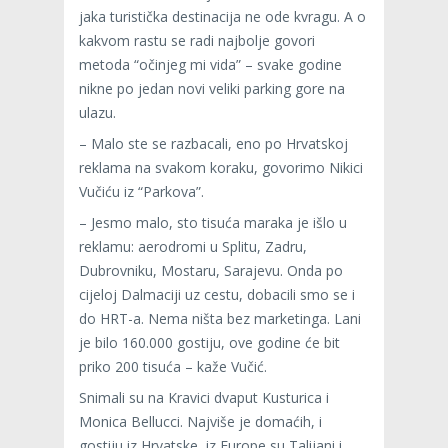
jaka turistička destinacija ne ode kvragu. A o
kakvom rastu se radi najbolje govori
metoda “očinjeg mi vida” – svake godine
nikne po jedan novi veliki parking gore na
ulazu.
– Malo ste se razbacali, eno po Hrvatskoj
reklama na svakom koraku, govorimo Nikici
Vučiću iz “Parkova”.
– Jesmo malo, sto tisuća maraka je išlo u
reklamu: aerodromi u Splitu, Zadru,
Dubrovniku, Mostaru, Sarajevu. Onda po
cijeloj Dalmaciji uz cestu, dobacili smo se i
do HRT-a. Nema ništa bez marketinga. Lani
je bilo 160.000 gostiju, ove godine će bit
priko 200 tisuća – kaže Vučić.
Snimali su na Kravici dvaput Kusturica i
Monica Bellucci. Najviše je domaćih, i
gostiju iz Hrvatske, iz Europe su Talijani i