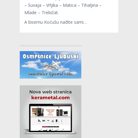
– Suvaja – Vrljika – Matica – Tihaljina –
Mlade – Trebižat.
A bisernu Koćušu nađite sami…