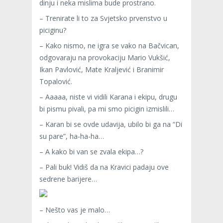
dinju i neka mislima bude prostrano.
– Trenirate li to za Svjetsko prvenstvo u
piciginu?
– Kako nismo, ne igra se vako na Bačvican,
odgovaraju na provokaciju Mario Vukšić,
Ikan Pavlović, Mate Kraljević i Branimir
Topalović.
– Aaaaa, niste vi vidili Karana i ekipu, drugu
bi pismu pivali, pa mi smo picigin izmislili…
– Karan bi se ovde udavija, ubilo bi ga na “Di
su pare”, ha-ha-ha…
– A kako bi van se zvala ekipa…?
– Pali buk! Vidiš da na Kravici padaju ove
sedrene barijere…
– Nešto vas je malo…