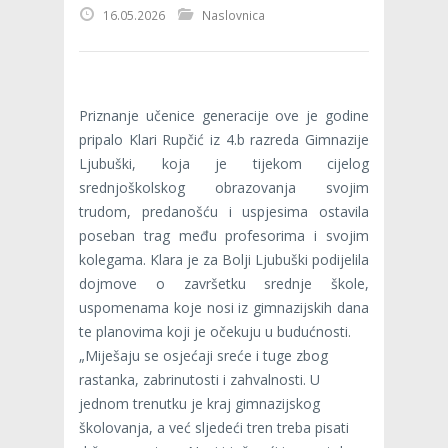
16.05.2026
Naslovnica
Priznanje učenice generacije ove je godine
pripalo Klari Rupčić iz 4.b razreda Gimnazije
Ljubuški, koja je tijekom cijelog
srednjoškolskog obrazovanja svojim
trudom, predanošću i uspjesima ostavila
poseban trag među profesorima i svojim
kolegama. Klara je za Bolji Ljubuški podijelila
dojmove o završetku srednje škole,
uspomenama koje nosi iz gimnazijskih dana
te planovima koji je očekuju u budućnosti.
„Miješaju se osjećaji sreće i tuge zbog
rastanka, zabrinutosti i zahvalnosti. U
jednom trenutku je kraj gimnazijskog
školovanja, a već sljedeći tren treba pisati