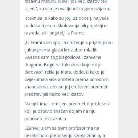
državnu maturu. Novi i još veći izazov tek
slijedi“, kazala je ova ljubuška gimnazijalka.
Istaknula je kako su joj, uz obitelj, najveća
podrška tijekom školovanja bili prijatelji iz
razreda, ali i prijatelji iz Frame.
„U Frami sam spojila druženje s prijateljima i
ljubav prema glazbi kroz zbor mladih.
Svjesna sam tog blagoslova i zahvalna
dragome Bogu na talentima koje mi je
darovao“, rekla je Klara, dodavši kako je
uvijek imala više afiniteta prema prirodnim
znanostima, dok su joj društveni predmeti
predstavljali nešto veći izazov.
Na upit ima li omiljeni predmet ili profesora
koji je ostavio snažan dojam na nju,
ponosno je istaknula:
„Zahvaljujem se svim profesorima na
nesebičnom prenošenju svoga znanja, a