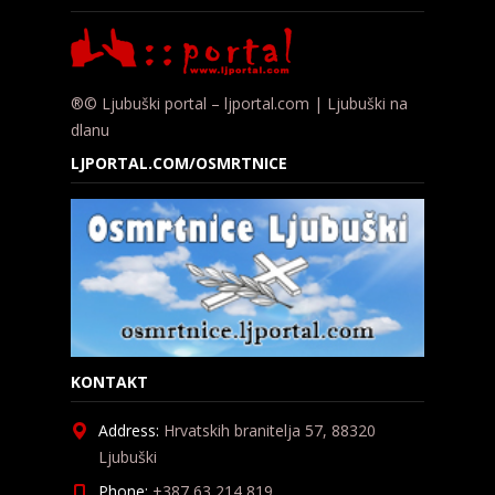
®© Ljubuški portal – ljportal.com | Ljubuški na
dlanu
LJPORTAL.COM/OSMRTNICE
KONTAKT
Address:
Hrvatskih branitelja 57, 88320
Ljubuški
Phone:
+387 63 214 819