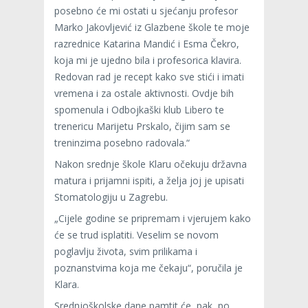
posebno će mi ostati u sjećanju profesor
Marko Jakovljević iz Glazbene škole te moje
razrednice Katarina Mandić i Esma Čekro,
koja mi je ujedno bila i profesorica klavira.
Redovan rad je recept kako sve stići i imati
vremena i za ostale aktivnosti. Ovdje bih
spomenula i Odbojkaški klub Libero te
trenericu Marijetu Prskalo, čijim sam se
treninzima posebno radovala.“
Nakon srednje škole Klaru očekuju državna
matura i prijamni ispiti, a želja joj je upisati
Stomatologiju u Zagrebu.
„Cijele godine se pripremam i vjerujem kako
će se trud isplatiti. Veselim se novom
poglavlju života, svim prilikama i
poznanstvima koja me čekaju“, poručila je
Klara.
Srednjoškolske dane pamtit će, pak, po