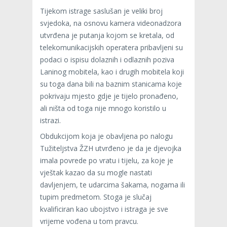
Tijekom istrage saslušan je veliki broj
svjedoka, na osnovu kamera videonadzora
utvrđena je putanja kojom se kretala, od
telekomunikacijskih operatera pribavljeni su
podaci o ispisu dolaznih i odlaznih poziva
Laninog mobitela, kao i drugih mobitela koji
su toga dana bili na baznim stanicama koje
pokrivaju mjesto gdje je tijelo pronađeno,
ali ništa od toga nije mnogo koristilo u
istrazi.
Obdukcijom koja je obavljena po nalogu
Tužiteljstva ŽZH utvrđeno je da je djevojka
imala povrede po vratu i tijelu, za koje je
vještak kazao da su mogle nastati
davljenjem, te udarcima šakama, nogama ili
tupim predmetom. Stoga je slučaj
kvalificiran kao ubojstvo i istraga je sve
vrijeme vođena u tom pravcu.