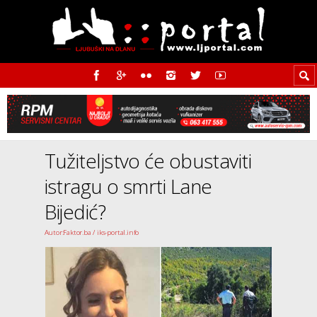
Tužiteljstvo će obustaviti
istragu o smrti Lane
Bijedić?
Autor:Faktor.ba / iks-portal.info