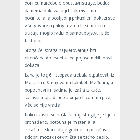
donijeti naredbu o obustavi istrage, budući
da nema dokaza koji bi ukazivali na
počinitelja, a posljednji prikupljeni dokazi sve
više govore u prilog tezi da bi se u ovom
slučaju moglo raditi o samoubojstvu, piše
faktor.ba
Stoga će istraga najvjerovatnije biti
okončana do eventualne pojave nekih novih
dokaza.
Lana je tog 6. listopada trebala otputovati iz
Mostara u Sarajevo na fakultet. Međutim, u
popodnevnim satima je izašla iz kuće,
kazavši majci da ide s prijateljicom na piće, i
više se nije vratila.
Kako i zašto se našla na mjestu gdje je tijelo
pronađeno, potpuna je misterija, a
istražitelji skoro dvije godine su pokušavali
sklopiti mozak i otkriti šta se tačno desilo.