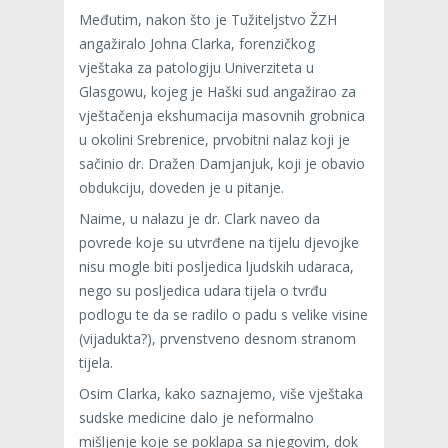
Međutim, nakon što je Tužiteljstvo ŽZH
angažiralo Johna Clarka, forenzičkog
vještaka za patologiju Univerziteta u
Glasgowu, kojeg je Haški sud angažirao za
vještačenja ekshumacija masovnih grobnica
u okolini Srebrenice, prvobitni nalaz koji je
sačinio dr. Dražen Damjanjuk, koji je obavio
obdukciju, doveden je u pitanje.
Naime, u nalazu je dr. Clark naveo da
povrede koje su utvrđene na tijelu djevojke
nisu mogle biti posljedica ljudskih udaraca,
nego su posljedica udara tijela o tvrđu
podlogu te da se radilo o padu s velike visine
(vijadukta?), prvenstveno desnom stranom
tijela.
Osim Clarka, kako saznajemo, više vještaka
sudske medicine dalo je neformalno
mišljenje koje se poklapa sa njegovim, dok