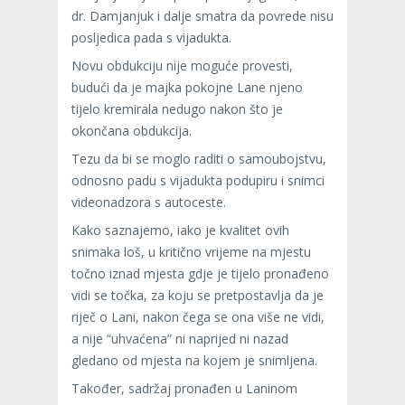
dr. Damjanjuk i dalje smatra da povrede nisu
posljedica pada s vijadukta.
Novu obdukciju nije moguće provesti,
budući da je majka pokojne Lane njeno
tijelo kremirala nedugo nakon što je
okončana obdukcija.
Tezu da bi se moglo raditi o samoubojstvu,
odnosno padu s vijadukta podupiru i snimci
videonadzora s autoceste.
Kako saznajemo, iako je kvalitet ovih
snimaka loš, u kritično vrijeme na mjestu
točno iznad mjesta gdje je tijelo pronađeno
vidi se točka, za koju se pretpostavlja da je
riječ o Lani, nakon čega se ona više ne vidi,
a nije “uhvaćena” ni naprijed ni nazad
gledano od mjesta na kojem je snimljena.
Također, sadržaj pronađen u Laninom