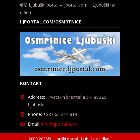
®© Ljubuški portal – ljportal.com | Ljubuški na
dlanu
LJPORTAL.COM/OSMRTNICE
KONTAKT
Address:
Hrvatskih branitelja 57, 88320
Ljubuški
Phone:
+387 63 214 819
Email:
info@ljportal.com
2009-2026© Ljubuški portal - Ljubuški na dlanu