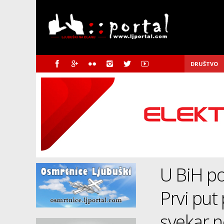
DRUŠTVO
U BiH po
Prvi put
svekar n