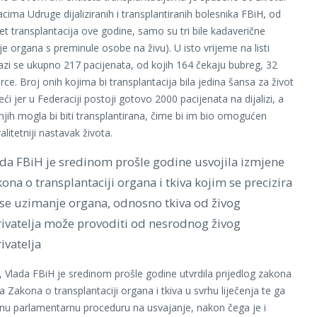
ima Udruge dijaliziranih i transplantiranih bolesnika FBiH, od
t transplantacija ove godine, samo su tri bile kadaverične
je organa s preminule osobe na živu). U isto vrijeme na listi
azi se ukupno 217 pacijenata, od kojih 164 čekaju bubreg, 32
srce. Broj onih kojima bi transplantacija bila jedina šansa za život
i jer u Federaciji postoji gotovo 2000 pacijenata na dijalizi, a
 njih mogla bi biti transplantirana, čime bi im bio omogućen
litetniji nastavak života.
da FBiH je sredinom prošle godine usvojila izmjene
ona o transplantaciji organa i tkiva kojim se precizira
se uzimanje organa, odnosno tkiva od živog
ivatelja može provoditi od nesrodnog živog
ivatelja
 Vlada FBiH je sredinom prošle godine utvrdila prijedlog zakona
Zakona o transplantaciji organa i tkiva u svrhu liječenja te ga
itnu parlamentarnu proceduru na usvajanje, nakon čega je i