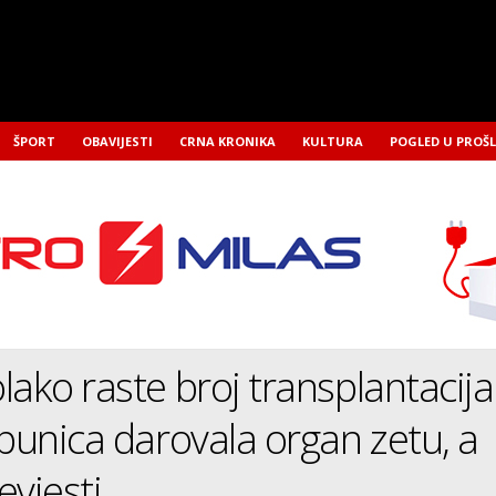
ŠPORT
OBAVIJESTI
CRNA KRONIKA
KULTURA
POGLED U PROŠ
lako raste broj transplantacija
 punica darovala organ zetu, a
evjesti