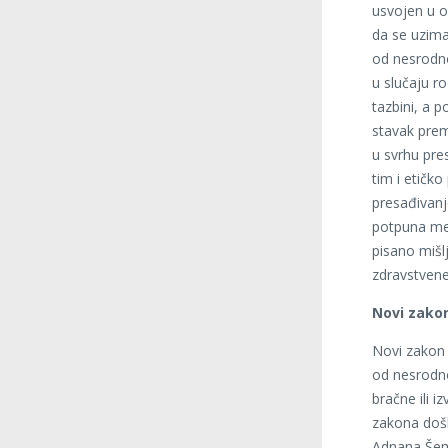
usvojen u o
da se uzima
od nesrodno
u slučaju r
tazbini, a 
stavak prem
u svrhu pre
tim i etičko
presađivanje
potpuna medi
pisano mišl
zdravstvene 
Novi zakon
Novi zakon 
od nesrodno
bračne ili 
zakona došl
Adnana Šemi