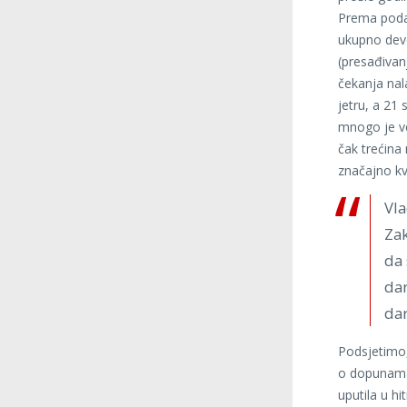
Prema podac
ukupno deve
(presađivan
čekanja nal
jetru, a 21 
mnogo je već
čak trećina
značajno kva
Vla
Zak
da 
dar
dar
Podsjetimo,
o dopunama 
uputila u h