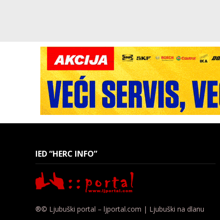
IED “HERC INFO”
®© Ljubuški portal – ljportal.com | Ljubuški na dlanu