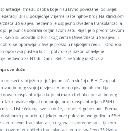
nsplantacije između osoba koje nisu krvno povezane još uvijek
 Federaciji BiH u posljednje vrijeme raste njihov broj. Na Kliničkom
erziteta u Sarajevu nedavno je uspješno izvedena transplantacija
ojoj je punica donirala organ svom zetu. Riječ je o prvom takvom
H. Kako su potvrdili iz Kliničkog centra Univerziteta u Sarajevu, i
t dobro se oporavljaju. Sve je prošlo u najboljem redu. – Oboje su
on oporavka pušteni kući – potvrdio je nakon obavljene
cije nedavno za N1 dr. Damir Rebić, nefrolog iz KCUS-a.
nja sve duže
ko mjeseci zabilježen je još jedan sličan slučaj u BiH. Ovaj put
arovao bubreg svojoj nevjesti. A prema pisanju bh. medija
 i nova transplantacija u kojoj bi majka trebala donirati bubreg
. Iako ovakve vijesti ohrabruju, broj transplantacija u FBiH i
ko nizak. Liste čekanja sve su duže, a oboljeli gube nadu. Prema
 dostupnim podacima, tijekom prve polovine ove godine u FBiH
e samo devet transplantacija organa. Usporedbe radi, tijekom
ne u ovom bh. entitetu transplantacijama je spašeno 36 života.