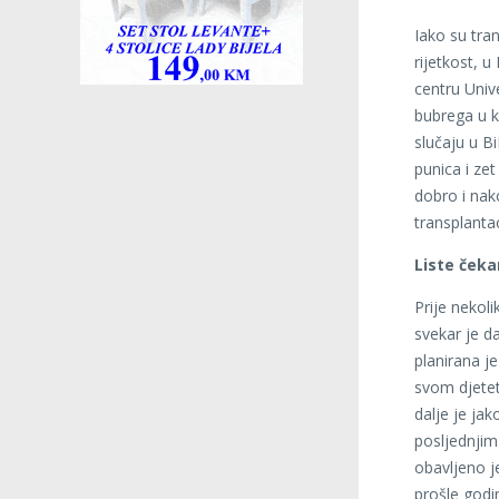
Iako su tra
rijetkost, u
centru Univ
bubrega u k
slučaju u Bi
punica i ze
dobro i nak
transplanta
Liste čeka
Prije nekoli
svekar je d
planirana je
svom djetetu
dalje je ja
posljednjim
obavljeno j
prošle godi