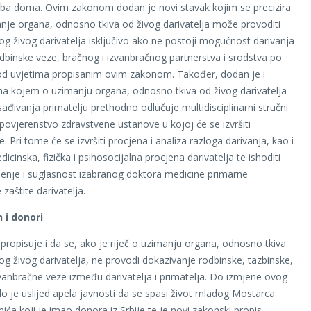
ba doma. Ovim zakonom dodan je novi stavak kojim se precizira
nje organa, odnosno tkiva od živog darivatelja može provoditi
g živog darivatelja isključivo ako ne postoji mogućnost darivanja
odbinske veze, bračnog i izvanbračnog partnerstva i srodstva po
pod uvjetima propisanim ovim zakonom. Također, dodan je i
a kojem o uzimanju organa, odnosno tkiva od živog darivatelja
sađivanja primatelju prethodno odlučuje multidisciplinarni stručni
 povjerenstvo zdravstvene ustanove u kojoj će se izvršiti
. Pri tome će se izvršiti procjena i analiza razloga darivanja, kao i
cinska, fizička i psihosocijalna procjena darivatelja te ishoditi
jenje i suglasnost izabranog doktora medicine primarne
zaštite darivatelja.
 i donori
propisuje i da se, ako je riječ o uzimanju organa, odnosno tkiva
g živog darivatelja, ne provodi dokazivanje rodbinske, tazbinske,
izvanbračne veze između darivatelja i primatelja. Do izmjene ovog
o je uslijed apela javnosti da se spasi život mladog Mostarca
ća koji je imao donora iz Srbije te je novi zakonski propis