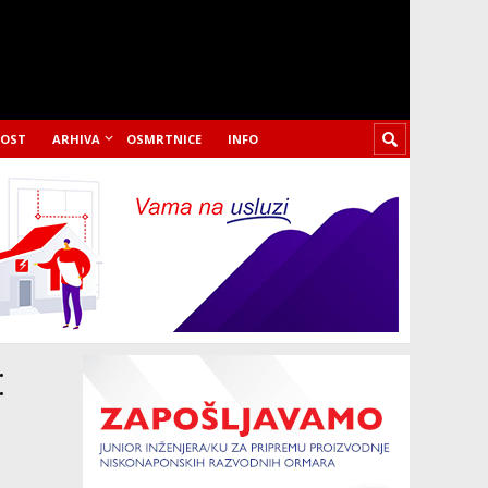
LOST
ARHIVA
OSMRTNICE
INFO
: