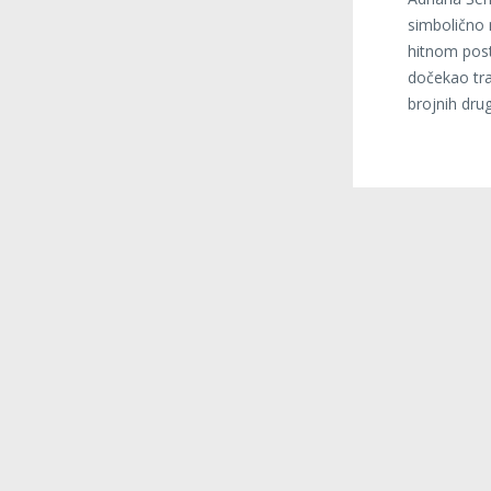
simbolično 
hitnom pos
dočekao tra
brojnih drug