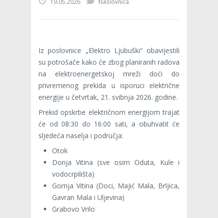
19.05.2026
Naslovnica
Iz poslovnice „Elektro Ljubuški“ obavijestili
su potrošače kako će zbog planiranih radova
na elektroenergetskoj mreži doći do
privremenog prekida u isporuci električne
energije u četvrtak, 21. svibnja 2026. godine.
Prekid opskrbe električnom energijom trajat
će od 08:30 do 16:00 sati, a obuhvatit će
sljedeća naselja i područja:
Otok
Donja Vitina (sve osim Oduta, Kule i
vodocrpilišta)
Gornja Vitina (Doci, Majić Mala, Brljica,
Gavran Mala i Uljevina)
Grabovo Vrilo