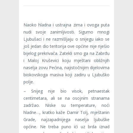
Naoko hladna i ustrajna zima i ovoga puta
nudi svoje zanimljivosti. Sigurno mnogi
Ljubušaci i ne razmišljaju o snijegu iako se
još jedan dio teritorija ove općine nije riješio
bijelog prekrivača. Zatekli smo ga na Zabrđu
i Maloj Kruševici koju mještani obližnjih
naselja zovu Pećina, najistočnijim dijelovima
biokovskoga masiva koji zadiru u Ljubuško
polje.
– Snijeg nije bio visok, petnaestak
centimetara, ali se na osojnim stranama
zadržao. Niske su temperature, noći
hladne…, kratko kaže Damir Tolj, mještanin
Grade, najzapadnijega naselja ljubuške
općine. Ne treba puno ići uz brda iznad