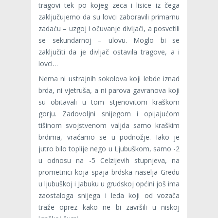
tragovi tek po kojeg zeca i lisice iz čega
zaključujemo da su lovci zaboravili primarnu
zadaću – uzgoj i očuvanje divljači, a posvetili
se sekundarnoj – ulovu. Moglo bi se
zaključiti da je divljač ostavila tragove, a i
lovci…
Nema ni ustrajnih sokolova koji lebde iznad
brda, ni vjetruša, a ni parova gavranova koji
su obitavali u tom stjenovitom kraškom
gorju. Zadovoljni snijegom i opijajućom
tišinom svojstvenom valjda samo kraškim
brdima, vraćamo se u podnožje. Iako je
jutro bilo toplije nego u Ljubuškom, samo -2
u odnosu na -5 Celzijevih stupnjeva, na
prometnici koja spaja brdska naselja Gredu
u ljubuškoj i Jabuku u grudskoj općini još ima
zaostaloga snijega i leda koji od vozača
traže oprez kako ne bi završili u niskoj