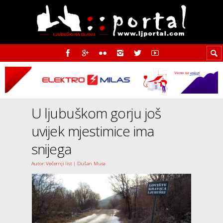
U ljubuškom gorju još
uvijek mjestimice ima
snijega
Autor: Večernji list | Dušan Musa