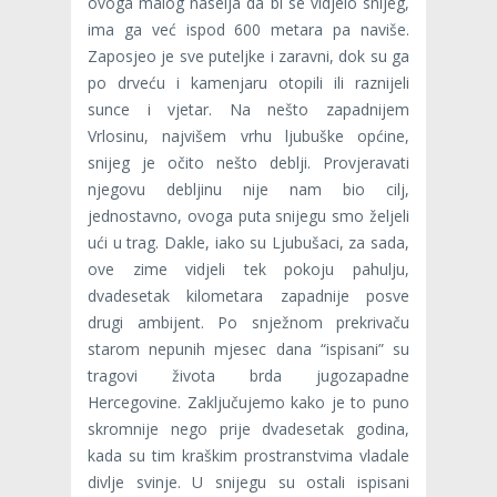
ovoga malog naselja da bi se vidjelo snijeg,
ima ga već ispod 600 metara pa naviše.
Zaposjeo je sve puteljke i zaravni, dok su ga
po drveću i kamenjaru otopili ili raznijeli
sunce i vjetar. Na nešto zapadnijem
Vrlosinu, najvišem vrhu ljubuške općine,
snijeg je očito nešto deblji. Provjeravati
njegovu debljinu nije nam bio cilj,
jednostavno, ovoga puta snijegu smo željeli
ući u trag. Dakle, iako su Ljubušaci, za sada,
ove zime vidjeli tek pokoju pahulju,
dvadesetak kilometara zapadnije posve
drugi ambijent. Po snježnom prekrivaču
starom nepunih mjesec dana “ispisani” su
tragovi života brda jugozapadne
Hercegovine. Zaključujemo kako je to puno
skromnije nego prije dvadesetak godina,
kada su tim kraškim prostranstvima vladale
divlje svinje. U snijegu su ostali ispisani