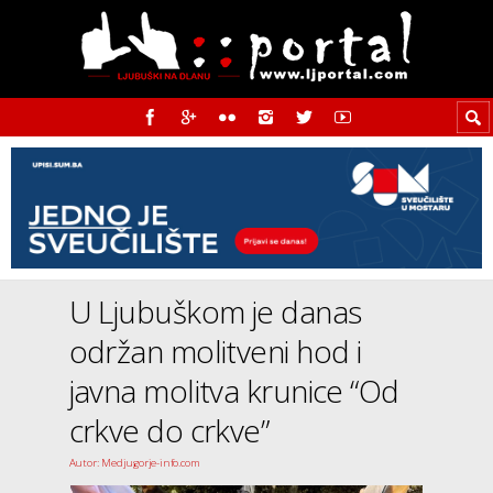
U Ljubuškom je danas
održan molitveni hod i
javna molitva krunice “Od
crkve do crkve”
Autor: Medjugorje-info.com