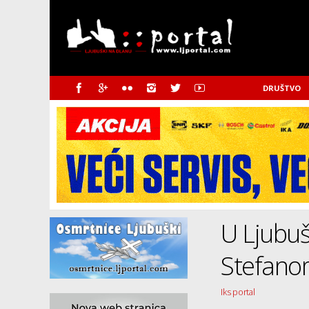
DRUŠTVO
U Ljubu
Stefano
Iks portal