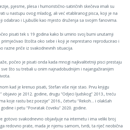
oezije, pjesme, plesa i humoristično-satiričnih skečeva imali su
ati u nastupu ovog mladog, ali već etabliranog pisca, koji je na
eji odabrao i Ljubuški kao mjesto druženja sa svojim fanovima.
čeo pisati tek s 19 godina kako bi umirio svoj burni unutarnji
je primjećivao štošta oko sebe i koji je neprestano reproducirao i
o razne priče iz svakodnevnih situacija.
že, počeo je pisati onda kada mnogi najkvalitetniji pisci prestaju
li sve što su trebali u onim najnadobudnijim i najangažiranijim
ivota.
nom kad je krenuo pisati, Stefan više nije stao. Prvu knjigu
” objavio je 2012. godine, drugu “Odjeci ljudskog” 2013., treću
ma koje rastu bez poezije” 2016., četvrtu “Rekoh… i olakšah
 godine i petu “Povratak čoveku” 2020. godine.
e gotovo svakodnevno objavljuje na internetu i ima veliki broj
 ga redovno prate, mada je njemu samom, tvrdi, ta riječ neobična