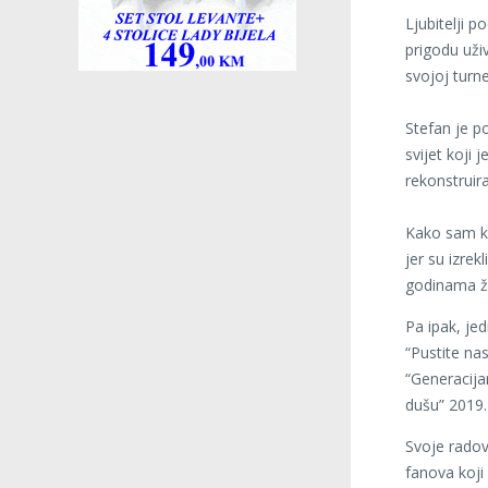
Ljubitelji p
prigodu uživ
svojoj turn
Stefan je po
svijet koji 
rekonstruira
Kako sam ka
jer su izrek
godinama ž
Pa ipak, jed
“Pustite nas
“Generacija
dušu” 2019.
Svoje radov
fanova koji