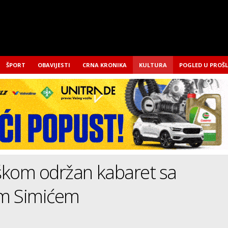
ŠPORT
OBAVIJESTI
CRNA KRONIKA
KULTURA
POGLED U PROŠ
škom održan kabaret sa
m Simićem