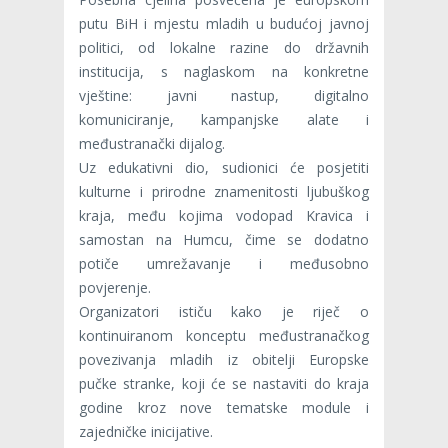
putu BiH i mjestu mladih u budućoj javnoj
politici, od lokalne razine do državnih
institucija, s naglaskom na konkretne
vještine: javni nastup, digitalno
komuniciranje, kampanjske alate i
međustranački dijalog.
Uz edukativni dio, sudionici će posjetiti
kulturne i prirodne znamenitosti ljubuškog
kraja, među kojima vodopad Kravica i
samostan na Humcu, čime se dodatno
potiče umrežavanje i međusobno
povjerenje.
Organizatori ističu kako je riječ o
kontinuiranom konceptu međustranačkog
povezivanja mladih iz obitelji Europske
pučke stranke, koji će se nastaviti do kraja
godine kroz nove tematske module i
zajedničke inicijative.