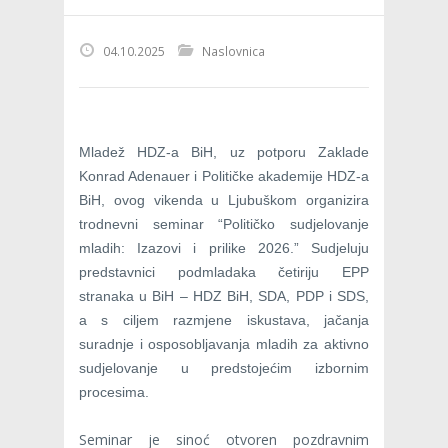
04.10.2025
Naslovnica
Mladež HDZ-a BiH, uz potporu Zaklade
Konrad Adenauer i Političke akademije HDZ-a
BiH, ovog vikenda u Ljubuškom organizira
trodnevni seminar “Političko sudjelovanje
mladih: Izazovi i prilike 2026.” Sudjeluju
predstavnici podmladaka četiriju EPP
stranaka u BiH – HDZ BiH, SDA, PDP i SDS,
a s ciljem razmjene iskustava, jačanja
suradnje i osposobljavanja mladih za aktivno
sudjelovanje u predstojećim izbornim
procesima.
Seminar je sinoć otvoren pozdravnim