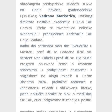
obraćanjima predsjednika Mladeži HDZ-a
BiH Darija Plavčića, gradonačelnika
Ljubuškog
Vedrana Markotića
, izvršnog
direktora Političke akademije HDZ-a BiH
Damira Džebe te ravnateljice Političke
akademije i predsjednice Federacije BiH
Lidije Bradara.
Radni dio seminara vodi tim Sveučilišta u
Mostaru: prof. dr. sc. Gordana Iličić, viši
asistent Ivan Ćubela i prof. dr. sc. Ilija Musa.
Program obuhvaća teme o izbornim
procesima u podijeljenim društvima s
naglaskom na ulogu mladih u Općim
izborima 2026., praktične radionice o
kandidiranju mladih i oblikovanju kratke,
jasne političke poruke te blok o medijskoj
slici BiH, etici i odgovornosti medija u politici.
Posebna cjelina posvećena je europskom