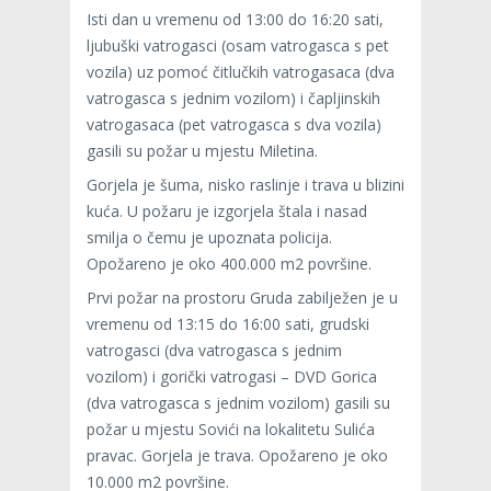
Isti dan u vremenu od 13:00 do 16:20 sati,
ljubuški vatrogasci (osam vatrogasca s pet
vozila) uz pomoć čitlučkih vatrogasaca (dva
vatrogasca s jednim vozilom) i čapljinskih
vatrogasaca (pet vatrogasca s dva vozila)
gasili su požar u mjestu Miletina.
Gorjela je šuma, nisko raslinje i trava u blizini
kuća. U požaru je izgorjela štala i nasad
smilja o čemu je upoznata policija.
Opožareno je oko 400.000 m2 površine.
Prvi požar na prostoru Gruda zabilježen je u
vremenu od 13:15 do 16:00 sati, grudski
vatrogasci (dva vatrogasca s jednim
vozilom) i gorički vatrogasi – DVD Gorica
(dva vatrogasca s jednim vozilom) gasili su
požar u mjestu Sovići na lokalitetu Sulića
pravac. Gorjela je trava. Opožareno je oko
10.000 m2 površine.