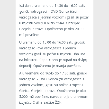
Isti dan u vremenu od 14:30 do 16:00 sati,
gorički vatrogasci – DVD Gorica (četiri
vatrogasca s jednim vozilom) gasili su požar
u mjestu Sovići u blizini “MAL Grizelj-a”.
Gorjela je trava. Opožareno je oko 20.000
m2 površine.
U vremenu od 15:00 do 16:00 sati, grudski
vatrogasci (dva vatrogasca s jednim
vozilom) gasili su požar u mjestu Tihaljina
na lokalitetu Čepe. Gorio je otpad na divljoj
deponiji. Opožareno je manja površine.
A u vremenu od 16:45 do 17:30 sati, gorički
vatrogasci – DVD Gorica (tri vatrogasca s
jednim vozilom) gasili su požar u mjestu
Gorica. Gorjela je trava. Opožareno je oko
5.000 m2 površine, navedeno je u dnevnom
izvješću Civilne zaštite ŽZH.