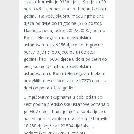
skupini boravilo je 9356 djece, što je za 20
posto više u odnosu na prethodnu školsku
godinu. Najveću skupinu među njima čine
djeca od dvije do tri godine (57,5 posto).
Naime, u pedagoškoj 2022./2023. godini u
Bosni i Hercegovini u predškolskim
ustanovama, uz 9356 djece do tri godine,
boravilo je i 6159 djece od tri do četiri
godine, kao i 6604 djece u dobi od četiri do
pet godina. Uz njih, u predškolskim
ustanovama u Bosni i Hercegovini tijekom
proteklih mjeseci boravilo je i 7276 djece u
dobi od pet do šest godina.
U mješovitim skupinama u dobi od tri do
šest godina predškolske ustanove pohađalo
je 9367 djece. Kada je riječ o spolu djece u
navedenom razdoblju, u vrtićima je boravilo
18.258 djevojčica i 20.504 dječaka. U
pedagoškoj 2022./2023. godini u