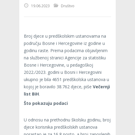
19.06.2023
Društvo
Broj djece u predškolskim ustanovama na
području Bosne i Hercegovine iz godine u
godinu raste. Prema podacima objavljenim
na službenoj stranici Agencije za statistiku
Bosne i Hercegovine, u pedagoškoj
2022./2023. godini u Bosni i Hercegovini
ukupno je bila 4651 predškolska ustanova u
kojoj je boravilo 38.762 djece, piše
Večernji
list BiH
.
Što pokazuju podaci
U odnosu na prethodnu školsku godinu, broj
djece korisnika predškolskih ustanova
porastao je za 16,8 posto, a broj zaposlenih