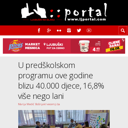
U predškolskom
programu ove godine
blizu 40.000 djece, 16,8%
više nego lani
Marija Medić Bošnjak/ vecernji.ba