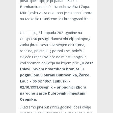
postrojbe kojoj je pripadao i Žarko.
Bombardirana je Rijeka dubrovačka i Župa.
Mitraljeska vatra otvarana je s kopna i mora
na Mokošicu. Uništeno je i brodogradilište…
U nedjelju, 3.listopada 2021.godine na
Osojnik su pristigli članovi obitelji pokojnog
Žarka (brat i sestre sa svojim obiteljima,
rodbina, prijatelji…) pomolili se, položili
cvijeće i zapali svijeće na mjestu pogibije
kod spomen obilježja na kojem piše
„U čast
i slavu prvom hrvatskom branitelju
poginulom u obrani Dubrovnika, Žarko
Lauc – 06.02.1967. Ljubuški –
02.10.1991.Osojnik – pripadnici Zbora
narodne garde Dubrovnik i mještani
Osojnika.
„Kad smo prvi put (1992.godine) došli ovdje