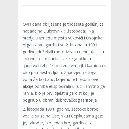
Ovih dana obilježena je trideseta godišnjica
napada na Dubrovnik (1.listopada). Na
predjelu između mjesta Vukovići i Osojnika
organizirani gardisti su 2. listopada 1991.
godine, dočekali motoriziranu neprijateljsku
kolonu, te im nanijeli velike gubitke u
ljudstvu i tehničkim sredstvima (tri kamiona s
oko petnaestak ljudi). Zapovjednik toga
voda Žarko Lauc, kojemu je tijekom ove
akcije bomba eksplodirala u ruci i smrtno ga
ranila, bio je prvi djelatni gardist koji je
poginuo u obrani dubrovačkog teritorija.
2. listopada 1991. godine, žestoke borbe
vodile su se na Osojniku i Čepikućama gdje
je, također, bio jedan broj gardista iz