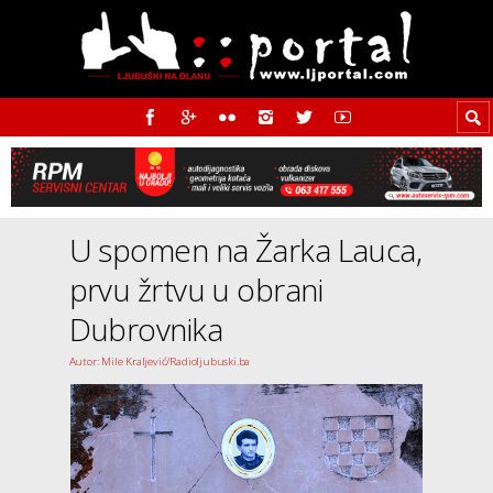
U spomen na Žarka Lauca,
prvu žrtvu u obrani
Dubrovnika
Autor: Mile Kraljević/Radioljubuski.ba