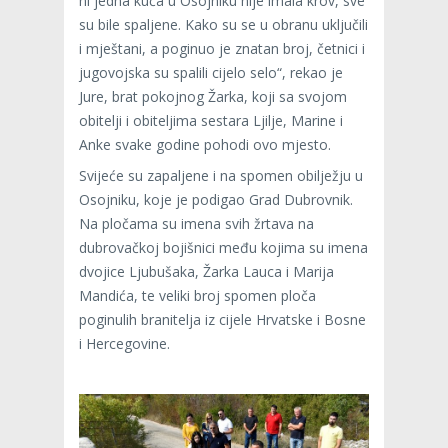
ni jedna kuća u Osojniku nije imala krov, sve
su bile spaljene. Kako su se u obranu uključili
i mještani, a poginuo je znatan broj, četnici i
jugovojska su spalili cijelo selo“, rekao je
Jure, brat pokojnog Žarka, koji sa svojom
obitelji i obiteljima sestara Ljilje, Marine i
Anke svake godine pohodi ovo mjesto.
Svijeće su zapaljene i na spomen obilježju u
Osojniku, koje je podigao Grad Dubrovnik.
Na pločama su imena svih žrtava na
dubrovačkoj bojišnici među kojima su imena
dvojice Ljubušaka, Žarka Lauca i Marija
Mandića, te veliki broj spomen ploča
poginulih branitelja iz cijele Hrvatske i Bosne
i Hercegovine.