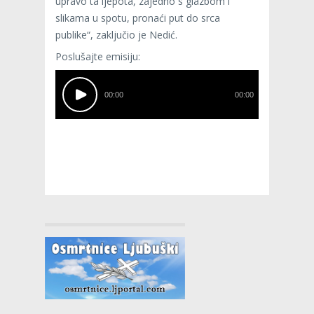
upravo ta ljepota, zajedno s glazbom i
slikama u spotu, pronaći put do srca
publike“, zaključio je Nedić.
Poslušajte emisiju:
00:00
00:00