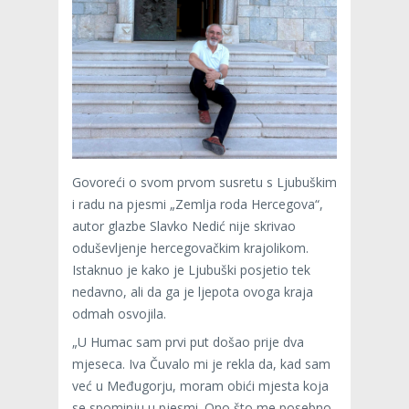
Govoreći o svom prvom susretu s Ljubuškim
i radu na pjesmi „Zemlja roda Hercegova“,
autor glazbe Slavko Nedić nije skrivao
oduševljenje hercegovačkim krajolikom.
Istaknuo je kako je Ljubuški posjetio tek
nedavno, ali da ga je ljepota ovoga kraja
odmah osvojila.
„U Humac sam prvi put došao prije dva
mjeseca. Iva Čuvalo mi je rekla da, kad sam
već u Međugorju, moram obići mjesta koja
se spominju u pjesmi. Ono što me posebno