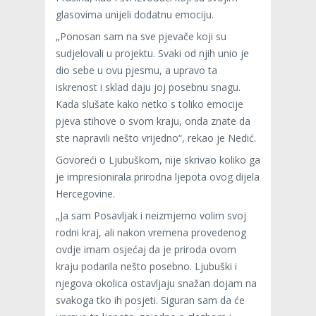
glasovima unijeli dodatnu emociju.
„Ponosan sam na sve pjevače koji su
sudjelovali u projektu. Svaki od njih unio je
dio sebe u ovu pjesmu, a upravo ta
iskrenost i sklad daju joj posebnu snagu.
Kada slušate kako netko s toliko emocije
pjeva stihove o svom kraju, onda znate da
ste napravili nešto vrijedno“, rekao je Nedić.
Govoreći o Ljubuškom, nije skrivao koliko ga
je impresionirala prirodna ljepota ovog dijela
Hercegovine.
„Ja sam Posavljak i neizmjerno volim svoj
rodni kraj, ali nakon vremena provedenog
ovdje imam osjećaj da je priroda ovom
kraju podarila nešto posebno. Ljubuški i
njegova okolica ostavljaju snažan dojam na
svakoga tko ih posjeti. Siguran sam da će