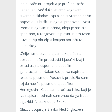
Idejni začetnik projekta je prof. dr. Božo
Skoko, koji već duže vrijeme zagovara
stvaranje skladbe koja bi na suvremen način
opjevala Ljubuški i njegovu prepoznatljivost.
Prema njegovim riječima, ideja je nastala
spontano, u razgovoru s pjesnikinjom Ivom
Čuvalo, čiji obiteljski korijeni potječu iz
Ljubuškog.
„Željeli smo stvoriti pjesmu koja će na
poseban način predstaviti Ljubuški kraj i
ostati trajna uspomena budućim
generacijama. Nakon što je Iva napisala
tekst za pjesmu o Posavini, predložio sam
joj da napiše pjesmu o Ljubuškom i
Hercegovini. Kada sam pročitao tekst koji je
Iva napisala, odmah sam znao da ga treba
uglazbiti. “, istaknuo je Skoko.
Glazbu potpisuje Slavko Nedić, glazbeni