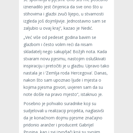
iznenadilo jest činjenica da sve ono što u
stihovima i glazbi zvuči lijepo, u stvarnosti
izgleda još dojmljivije. Jednostavno sam se
zaljubio u ovaj kraj“, kazao je Nedić.
„Već više od pedeset godina bavim se
glazbom i često volim reći da nisam
skladatelj nego sakupljač Božjih nota. Kada
stvaram novu pjesmu, nastojim osluškivati
inspiraciju i pretočiti je u glazbu. Upravo tako
nastala je i ‘Zemlja roda Hercegova’. Danas,
nakon što sam upoznao ljude i mjesta o
kojima pjesma govori, uvjeren sam da su
note došle na pravo mjesto“, istaknuo je.
Posebno je pohvalio suradnike koji su
sudjelovali u realizaciji projekta, naglasivši
da je konačnom dojmu pjesme značajno
pridonio aranžer i producent Gabrijel
Prusina, kao i svi izvođači koji su svojim