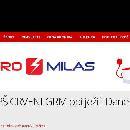
ŠPORT
OBAVIJESTI
CRNA KRONIKA
KULTURA
POGLED U PROŠ
PŠ CRVENI GRM obilježili Dane
ne Brlić- Mažuranić- Gračine