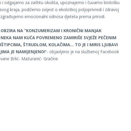
 i odgajamo za zaštitu okoliša, upoznajemo i čuvamo biološku
 svog kraja, podižemo svijest o ekološkoj poljoprivredi i zdravoj
 izgrađujemo emocionalni odnosa djeteta prema prirodi.
 OBZIRA NA “KONZUMERIZAM I KRONIČNI MANJAK
 NEKA NAM KUĆA POVREMENO ZAMIRIŠE SVJEŽE PEČENIM
ŠTIPCIMA, ŠTRUDLOM, KOLAČIMA… TO JE I MIRIS LJUBAVI
JIMA JE NAMIJENJENO!
“- objavljeno je na službenoj Facebook
Ivane Brlić- Mažuranić- Gračine.