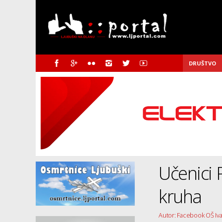
DRUŠTVO
Učenici 
kruha
Autor: Facebook OŠ Iva