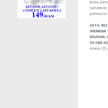
kruha učimo
raznolikost
prehrani te
ZATO, BEZ
VREMENA”
KRUHOM, U
ZA ONE KO
stranici OŠ 