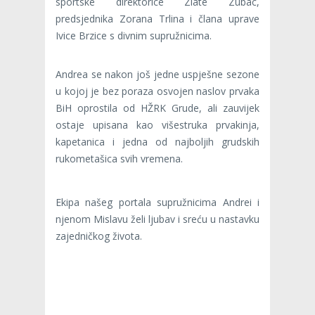
sportske direktorice Zlate Zubac,
predsjednika Zorana Trlina i člana uprave
Ivice Brzice s divnim supružnicima.
Andrea se nakon još jedne uspješne sezone
u kojoj je bez poraza osvojen naslov prvaka
BiH oprostila od HŽRK Grude, ali zauvijek
ostaje upisana kao višestruka prvakinja,
kapetanica i jedna od najboljih grudskih
rukometašica svih vremena.
Ekipa našeg portala supružnicima Andrei i
njenom Mislavu želi ljubav i sreću u nastavku
zajedničkog života.