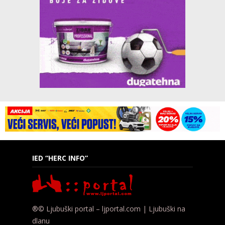
IED “HERC INFO”
®© Ljubuški portal – ljportal.com | Ljubuški na
dlanu