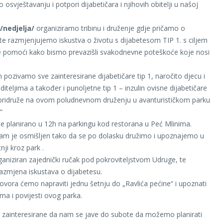
 osvještavanju i potpori dijabetičara i njihovih obitelji u našoj
/nedjelja/
organiziramo tribinu i druženje gdje pričamo o
 te razmjenjujemo iskustva o životu s dijabetesom TIP 1. s ciljem
pomoći kako bismo prevazišli svakodnevne poteškoće koje nosi
pozivamo sve zainteresirane dijabetičare tip 1, naročito djecu i
iteljima a također i punoljetne tip 1 – inzulin ovisne dijabetičare
pridruže na ovom poludnevnom druženju u avanturističkom parku
“
je planirano u 12h na parkingu kod restorana u Peć Mlinima.
ram je osmišljen tako da se po dolasku družimo i upoznajemo u
ji kroz park .
ganiziran zajednički ručak pod pokroviteljstvom Udruge, te
razmjena iskustava o dijabetesu.
vora ćemo napraviti jednu šetnju do „Ravlića pećine“ i upoznati
ama i povijesti ovog parka.
zainteresirane da nam se jave do subote da možemo planirati