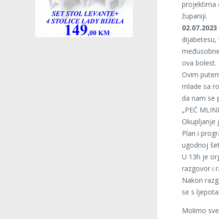
projektima o
županiji.
02.07.2023 
dijabetesu,
međusobne 
ova bolest.
Ovim putem 
mlade sa rod
da nam se 
„PEĆ MLINI
Okupljanje 
Plan i prog
ugodnoj šetn
U 13h je or
razgovor i 
Nakon razgo
se s ljepot
Molimo sve 