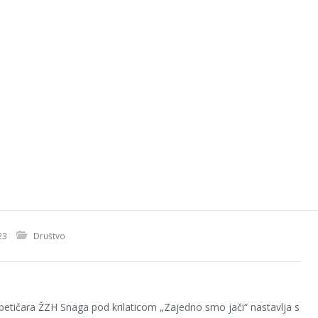
23
Društvo
betičara ŽZH Snaga pod krilaticom „Zajedno smo jači“ nastavlja s