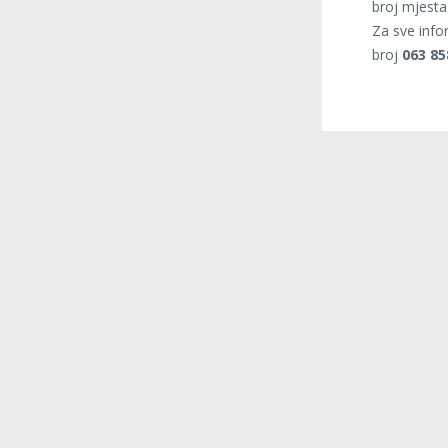
broj mjesta
Za sve info
broj
063 85