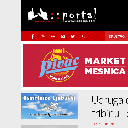
DRUŠTVO
Udruga d
tribinu i
Radio Ljubuški