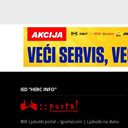
IED “HERC INFO”
®© Ljubuški portal – ljportal.com | Ljubuški na dlanu