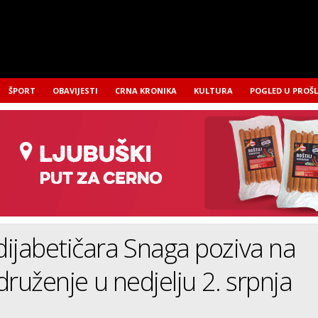
ŠPORT
OBAVIJESTI
CRNA KRONIKA
KULTURA
POGLED U PROŠ
ijabetičara Snaga poziva na
 druženje u nedjelju 2. srpnja