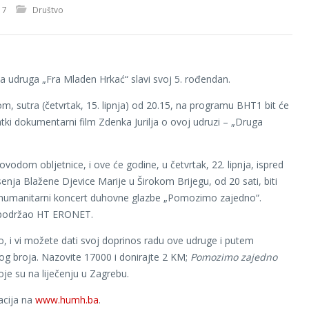
17
Društvo
 udruga „Fra Mladen Hrkać“ slavi svoj 5. rođendan.
, sutra (četvrtak, 15. lipnja) od 20.15, na programu BHT1 bit će
atki dokumentarni film Zdenka Jurilja o ovoj udruzi – „Druga
vodom obljetnice, i ove će godine, u četvrtak, 22. lipnja, ispred
enja Blažene Djevice Marije u Širokom Brijegu, od 20 sati, biti
 humanitarni koncert duhovne glazbe „Pomozimo zajedno“.
 podržao HT ERONET.
 i vi možete dati svoj doprinos radu ove udruge i putem
g broja. Nazovite 17000 i donirajte 2 KM;
Pomozimo zajedno
e su na liječenju u Zagrebu.
acija na
www.humh.ba
.