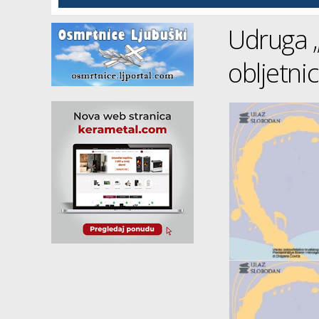
Udruga „
obljetni