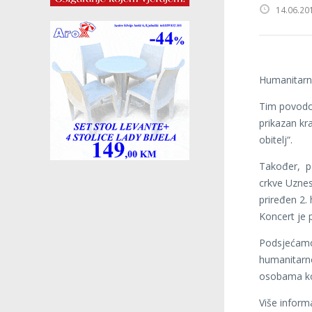
14.06.20
Humanitarna
Tim povodom
prikazan kr
obitelj“.
Također, po
crkve Uznes
priređen 2.
Koncert je
Podsjećamo,
humanitarno
osobama koj
Više inform