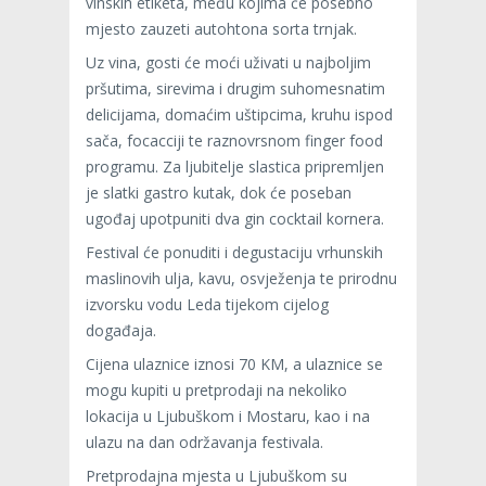
vinskih etiketa, među kojima će posebno
mjesto zauzeti autohtona sorta trnjak.
Uz vina, gosti će moći uživati u najboljim
pršutima, sirevima i drugim suhomesnatim
delicijama, domaćim uštipcima, kruhu ispod
sača, focacciji te raznovrsnom finger food
programu. Za ljubitelje slastica pripremljen
je slatki gastro kutak, dok će poseban
ugođaj upotpuniti dva gin cocktail kornera.
Festival će ponuditi i degustaciju vrhunskih
maslinovih ulja, kavu, osvježenja te prirodnu
izvorsku vodu Leda tijekom cijelog
događaja.
Cijena ulaznice iznosi 70 KM, a ulaznice se
mogu kupiti u pretprodaji na nekoliko
lokacija u Ljubuškom i Mostaru, kao i na
ulazu na dan održavanja festivala.
Pretprodajna mjesta u Ljubuškom su