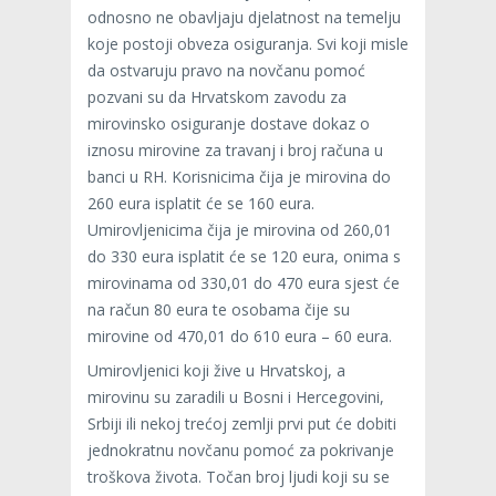
odnosno ne obavljaju djelatnost na temelju
koje postoji obveza osiguranja. Svi koji misle
da ostvaruju pravo na novčanu pomoć
pozvani su da Hrvatskom zavodu za
mirovinsko osiguranje dostave dokaz o
iznosu mirovine za travanj i broj računa u
banci u RH. Korisnicima čija je mirovina do
260 eura isplatit će se 160 eura.
Umirovljenicima čija je mirovina od 260,01
do 330 eura isplatit će se 120 eura, onima s
mirovinama od 330,01 do 470 eura sjest će
na račun 80 eura te osobama čije su
mirovine od 470,01 do 610 eura – 60 eura.
Umirovljenici koji žive u Hrvatskoj, a
mirovinu su zaradili u Bosni i Hercegovini,
Srbiji ili nekoj trećoj zemlji prvi put će dobiti
jednokratnu novčanu pomoć za pokrivanje
troškova života. Točan broj ljudi koji su se