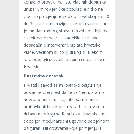
konačno provukli na listu Vladinih dobitnika
unutar umirovljeničke populacije nitko ne
zna, no procjenjuje se da u Hrvatskoj živi 20
do 30 tisuća umirovljenika koji nisu imali ni
jedan dan radnog staža u Hrvatskoj. Njihove
su mirovine male, ali zaobišle su ih sve
dosadašnje interventne isplate hrvatske
Vlade. Većinom su to ljudi koji su tijekom
rata pobjegli iz svojih sredina i doselili se u
Hrvatsku.
Dostavite odrezak
Hrvatski zavod za mirovinsko osiguranje
poslao je obavijest da će se “jednokratno
novčano primanje” isplatiti samo onim
umirovljenicima koji su zaradili mirovinu u
državama s kojima Republika Hrvatska ima
sklopljen međunarodni ugovor o socijalnom
osiguranju ili državama koje primjenjuju