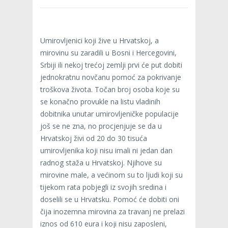
Umirovljenici koji žive u Hrvatskoj, a
mirovinu su zaradili u Bosni i Hercegovini,
Srbiji ili nekoj trećoj zemlji prvi će put dobiti
jednokratnu novčanu pomoć za pokrivanje
troškova života. Točan broj osoba koje su
se konačno provukle na listu vladinih
dobitnika unutar umirovljeničke populacije
još se ne zna, no procjenjuje se da u
Hrvatskoj živi od 20 do 30 tisuća
umirovljenika koji nisu imali ni jedan dan
radnog staža u Hrvatskoj. Njihove su
mirovine male, a većinom su to ljudi koji su
tijekom rata pobjegli iz svojih sredina i
doselili se u Hrvatsku. Pomoć će dobiti oni
čija inozemna mirovina za travanj ne prelazi
iznos od 610 eura i koji nisu zaposleni,