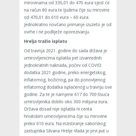
mirovinama od 330,01 do 470 eura sjest će
na račun 80 eura te ljudima čije su mirovine
od 470,01 do 610 eura – 60 eura.
Jednokratno novčano primanje izuzeto je od
ovrhe i ne podliježe oporezivanju.
Hrelja tražio isplatu
Od travnja 2021. godine do sada država je
umirovljenicima isplatila pet izvanrednih
jednokratnih naknada, počev od COVID
dodatka 2021 godine, preko energetskog,
inflatornog, božićnog, pa do ponovljenog
inflatornog dodatka isplaćenog u travnju ove
godine. Za te je namjene 617 do 700 tisuća
umirovljenika dobilo oko 300 milijuna eura.
Država dosad nije isplatila ni centa
hrvatskim umirovljenicima čije su mirovine
preko 610 eura. Na inzistiranje saborskog
zastupnika Silvana Hrelje Vlada je prvi put u