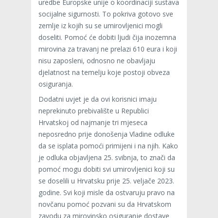
uredbe Europske unije o koordinaciji sustava
socijalne sigurnosti. To pokriva gotovo sve
zemlje iz kojih su se umirovljenici mogli
doseliti. Pomoć će dobiti ljudi čija inozemna
mirovina za travanj ne prelazi 610 eura i koji
nisu zaposleni, odnosno ne obavljaju
djelatnost na temelju koje postoji obveza
osiguranja.
Dodatni uvjet je da ovi korisnici imaju
neprekinuto prebivalište u Republici
Hrvatskoj od najmanje tri mjeseca
neposredno prije donošenja Vladine odluke
da se isplata pomoći primijeni i na njih. Kako
je odluka objavljena 25. svibnja, to znači da
pomoć mogu dobiti svi umirovljenici koji su
se doselili u Hrvatsku prije 25. veljače 2023.
godine. Svi koji misle da ostvaruju pravo na
novčanu pomoć pozvani su da Hrvatskom
zavodu za mirovinsko osiguranje dostave