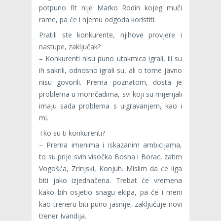
potpuno fit nije Marko Rodin kojeg muči
rame, pa će i njemu odgoda koristiti.
Pratili ste konkurente, njihove provjere i
nastupe, zaključak?
– Konkurenti nisu puno utakmica igrali, ili su
ih sakrili, odnosno igrali su, ali o tome javno
nisu govorili. Prema poznatom, dosta je
problema u momčadima, svi koji su mijenjali
imaju sada problema s uigravanjem, kao i
mi.
Tko su ti konkurenti?
– Prema imenima i iskazanim ambicijama,
to su prije svih visočka Bosna i Borac, zatim
Vogošća, Zrinjski, Konjuh. Mislim da će liga
biti jako izjednačena. Trebat će vremena
kako bih osjetio snagu ekipa, pa će i meni
kao treneru biti puno jasnije, zaključuje novi
trener Ivandija.