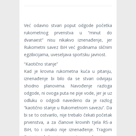
Već odavno stvari poput odgode početka
rukometnog prvenstva u “minut do
dvanaest” nisu nikakvo iznenađenje, jer
Rukometni savez BiH već godinama sličnim
egzibicijama, uveseljava sportsku javnost.
“Kaotično stanje”
Kad je krovna rukometna kuća u pitanju,
iznenađenje bi bilo da se stvari odvijaju
shodno planovima. Navođenje razloga
odgode, ni ovoga puta ne pije vode, jer je uz
odluku o odgodi navedeno da je razlog
“kaotično stanje u Rukometnom savezu”. Da
bi se to ostvarilo, nije trebalo čekati početak
prvenstva, a za članove krovnih tjela RS-a
BiH, to i onako nije iznenađenje. Tragom