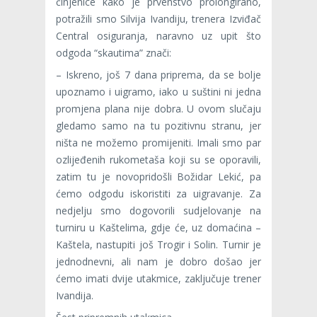
činjenice kako je prvenstvo prolongirano,
potražili smo Silvija Ivandiju, trenera Izviđač
Central osiguranja, naravno uz upit što
odgoda “skautima” znači:
– Iskreno, još 7 dana priprema, da se bolje
upoznamo i uigramo, iako u suštini ni jedna
promjena plana nije dobra. U ovom slučaju
gledamo samo na tu pozitivnu stranu, jer
ništa ne možemo promijeniti. Imali smo par
ozlijeđenih rukometaša koji su se oporavili,
zatim tu je novopridošli Božidar Lekić, pa
ćemo odgodu iskoristiti za uigravanje. Za
nedjelju smo dogovorili sudjelovanje na
turniru u Kaštelima, gdje će, uz domaćina –
Kaštela, nastupiti još Trogir i Solin. Turnir je
jednodnevni, ali nam je dobro došao jer
ćemo imati dvije utakmice, zaključuje trener
Ivandija.