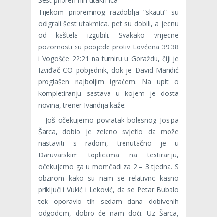
Šest pripremnih utakmica
Tijekom pripremnog razdoblja “skauti” su
odigrali šest utakmica, pet su dobili, a jednu
od kaštela izgubili. Svakako vrijedne
pozornosti su pobjede protiv Lovćena 39:38
i Vogošće 22:21 na turniru u Goraždu, čiji je
Izviđač CO pobjednik, dok je David Mandić
proglašen najboljim igračem. Na upit o
kompletiranju sastava u kojem je dosta
novina, trener Ivandija kaže:
– Još očekujemo povratak bolesnog Josipa
Šarca, dobio je zeleno svjetlo da može
nastaviti s radom, trenutačno je u
Daruvarskim toplicama na testiranju,
očekujemo ga u momčadi za 2 – 3 tjedna. S
obzirom kako su nam se relativno kasno
priključili Vukić i Leković, da se Petar Bubalo
tek oporavio tih sedam dana dobivenih
odgodom, dobro će nam doći. Uz Šarca,