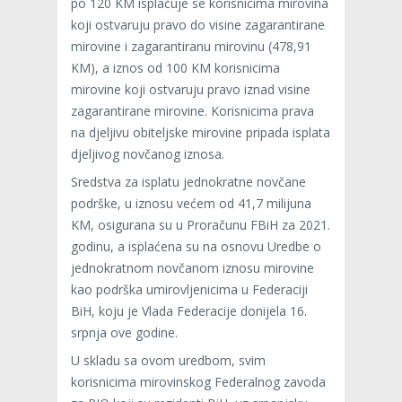
po 120 KM isplaćuje se korisnicima mirovina
koji ostvaruju pravo do visine zagarantirane
mirovine i zagarantiranu mirovinu (478,91
KM), a iznos od 100 KM korisnicima
mirovine koji ostvaruju pravo iznad visine
zagarantirane mirovine. Korisnicima prava
na djeljivu obiteljske mirovine pripada isplata
djeljivog novčanog iznosa.
Sredstva za isplatu jednokratne novčane
podrške, u iznosu većem od 41,7 milijuna
KM, osigurana su u Proračunu FBiH za 2021.
godinu, a isplaćena su na osnovu Uredbe o
jednokratnom novčanom iznosu mirovine
kao podrška umirovljenicima u Federaciji
BiH, koju je Vlada Federacije donijela 16.
srpnja ove godine.
U skladu sa ovom uredbom, svim
korisnicima mirovinskog Federalnog zavoda