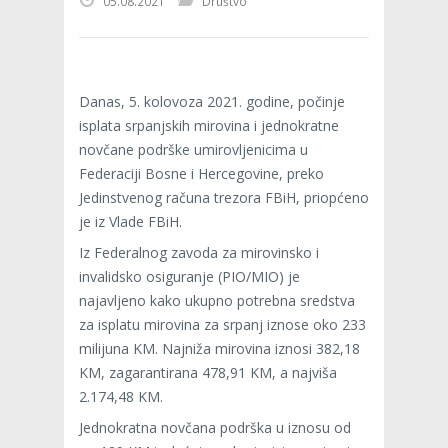
05.08.2021
Društvo
Danas, 5. kolovoza 2021. godine, počinje
isplata srpanjskih mirovina i jednokratne
novčane podrške umirovljenicima u
Federaciji Bosne i Hercegovine, preko
Jedinstvenog računa trezora FBiH, priopćeno
je iz Vlade FBiH.
Iz Federalnog zavoda za mirovinsko i
invalidsko osiguranje (PIO/MIO) je
najavljeno kako ukupno potrebna sredstva
za isplatu mirovina za srpanj iznose oko 233
milijuna KM. Najniža mirovina iznosi 382,18
KM, zagarantirana 478,91 KM, a najviša
2.174,48 KM.
Jednokratna novčana podrška u iznosu od