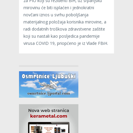
za PIO koji su rezidenti BiH, uz srpanjsku
mirovinu će biti isplaćen i jednokratni
novčani iznos u svrhu poboljšanja
materijalnog položaja korisnika mirovine, a
radi dodatnih troškova zdravstvene zaštite
koji su nastali kao posljedica pandemije
virusa COVID 19, priopćeno je iz Vlade FBiH.