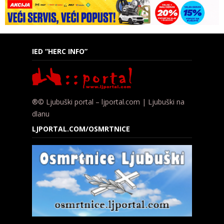
IED “HERC INFO”
®© Ljubuški portal – ljportal.com | Ljubuški na
dlanu
LJPORTAL.COM/OSMRTNICE