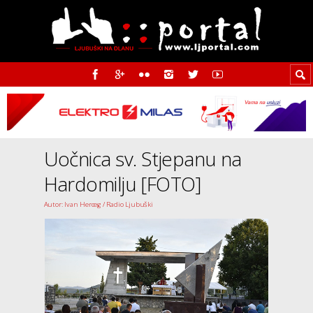
Uočnica sv. Stjepanu na
Hardomilju [FOTO]
Autor: Ivan Herceg / Radio Ljubuški