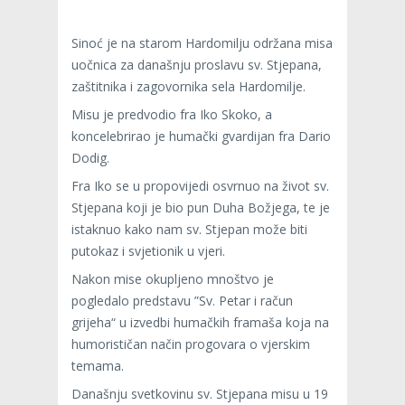
Sinoć je na starom Hardomilju održana misa
uočnica za današnju proslavu sv. Stjepana,
zaštitnika i zagovornika sela Hardomilje.
Misu je predvodio fra Iko Skoko, a
koncelebrirao je humački gvardijan fra Dario
Dodig.
Fra Iko se u propovijedi osvrnuo na život sv.
Stjepana koji je bio pun Duha Božjega, te je
istaknuo kako nam sv. Stjepan može biti
putokaz i svjetionik u vjeri.
Nakon mise okupljeno mnoštvo je
pogledalo predstavu ”Sv. Petar i račun
grijeha“ u izvedbi humačkih framaša koja na
humorističan način progovara o vjerskim
temama.
Današnju svetkovinu sv. Stjepana misu u 19