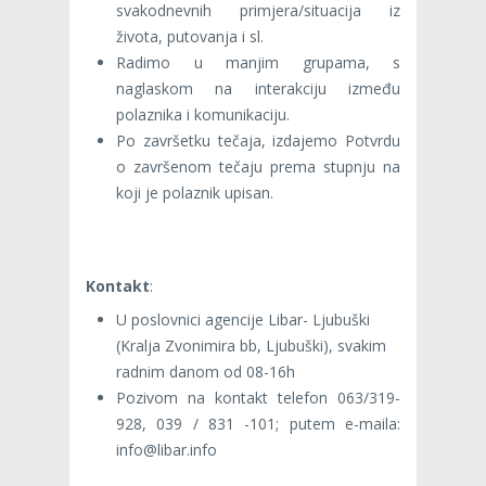
svakodnevnih primjera/situacija iz
života, putovanja i sl.
Radimo u manjim grupama, s
naglaskom na interakciju između
polaznika i komunikaciju.
Po završetku tečaja, izdajemo Potvrdu
o završenom tečaju prema stupnju na
koji je polaznik upisan.
Kontak
t
:
U poslovnici agencije Libar- Ljubuški
(Kralja Zvonimira bb, Ljubuški), svakim
radnim danom od 08-16h
Pozivom na kontakt telefon 063/319-
928, 039 / 831 -101; putem e-maila:
info@libar.info