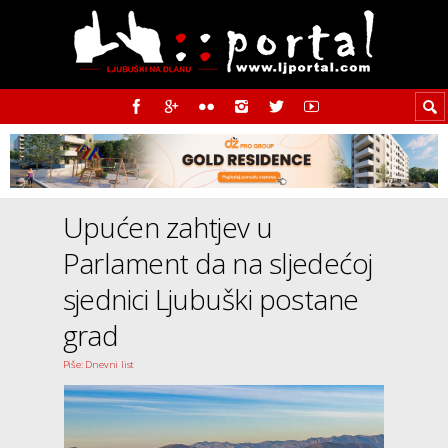
Upućen zahtjev u
Parlament da na sljedećoj
sjednici Ljubuški postane
grad
Piše: Dnevni list