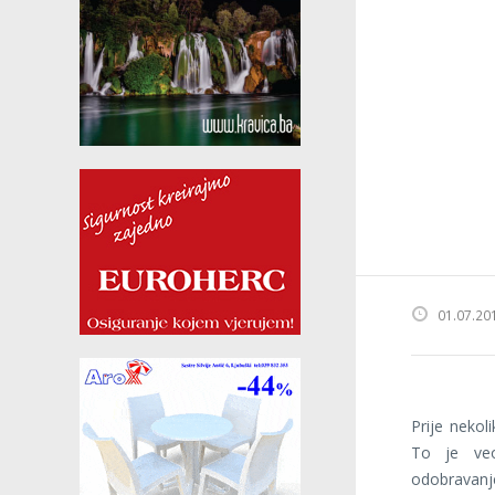
01.07.20
Prije nekol
To je veo
odobravan