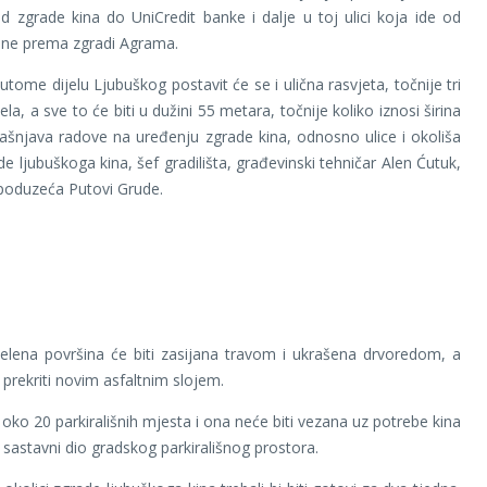
 zgrade kina do UniCredit banke i dalje u toj ulici koja ide od
ine prema zgradi Agrama.
ome dijelu Ljubuškog postavit će se i ulična rasvjeta, točnije tri
jela, a sve to će biti u dužini 55 metara, točnije koliko iznosi širina
ašnjava radove na uređenju zgrade kina, odnosno ulice i okoliša
e ljubuškoga kina, šef gradilišta, građevinski tehničar Alen Ćutuk,
poduzeća Putovi Grude.
elena površina će biti zasijana travom i ukrašena drvoredom, a
 prekriti novim asfaltnim slojem.
 oko 20 parkirališnih mjesta i ona neće biti vezana uz potrebe kina
i sastavni dio gradskog parkirališnog prostora.