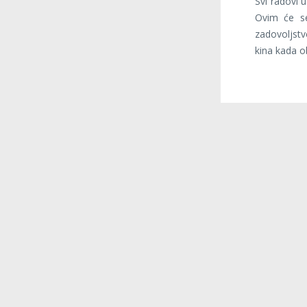
Svi radovi u
Ovim će se
zadovoljstv
kina kada o