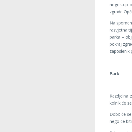
nogostup od
zgrade Opć
Na spomenut
rasvjetna ti
parka – obj
pokraj zgrad
zaposlenik 
Park
Razdjelna z
kolnik će se
Dobit će se
nego će bit