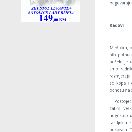
odgovarajući
Radovi
Međutim, os
bila potpun
počelo je u
smo radnik
razmjeraju 
se kopa i o
odnosu na s
– Postojeći
zatim veli
nogostup u 
razdjelna 
prekriven