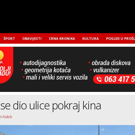
ŠPORT
OBAVIJESTI
CRNA KRONIKA
KULTURA
POGLED U PROŠ
se dio ulice pokraj kina
an Kaleb