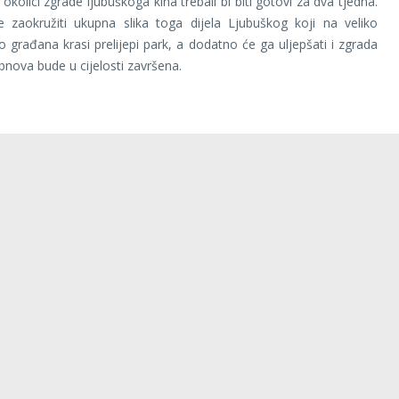
 okolici zgrade ljubuškoga kina trebali bi biti gotovi za dva tjedna.
 zaokružiti ukupna slika toga dijela Ljubuškog koji na veliko
o građana krasi prelijepi park, a dodatno će ga uljepšati i zgrada
bnova bude u cijelosti završena.