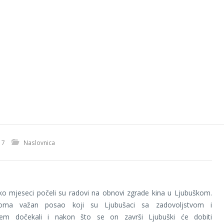
17
Naslovnica
iko mjeseci počeli su radovi na obnovi zgrade kina u Ljubuškom.
ma važan posao koji su Ljubušaci sa zadovoljstvom i
jem dočekali i nakon što se on završi Ljubuški će dobiti