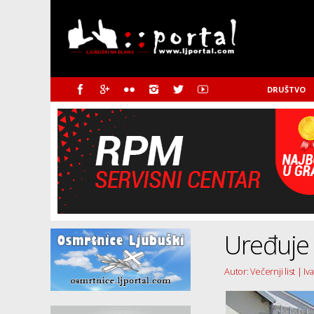
DRUŠTVO
Uređuje 
Autor: Večernji list | Iv