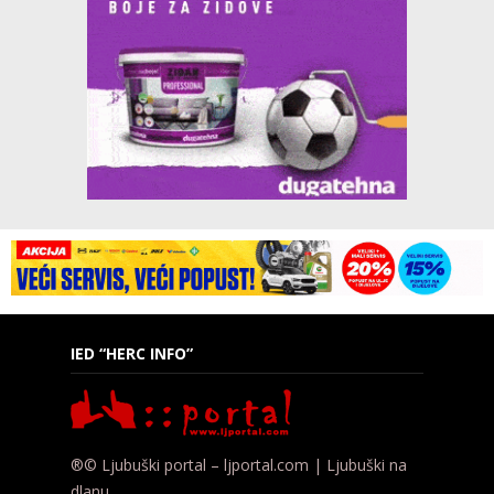
IED “HERC INFO”
®© Ljubuški portal – ljportal.com | Ljubuški na
dlanu