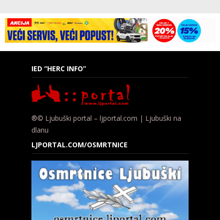
IED “HERC INFO”
®© Ljubuški portal – ljportal.com | Ljubuški na
dlanu
LJPORTAL.COM/OSMRTNICE