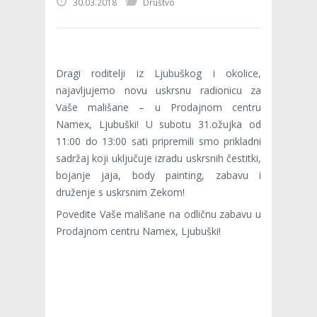
30.03.2018
Društvo
Dragi roditelji iz Ljubuškog i okolice,
najavljujemo novu uskrsnu radionicu za
Vaše mališane – u Prodajnom centru
Namex, Ljubuški! U subotu 31.ožujka od
11:00 do 13:00 sati pripremili smo prikladni
sadržaj koji uključuje izradu uskrsnih čestitki,
bojanje jaja, body painting, zabavu i
druženje s uskrsnim Zekom!
Povedite Vaše mališane na odličnu zabavu u
Prodajnom centru Namex, Ljubuški!