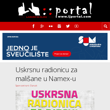
Uskrsnu radionicu za
mališane u Namex-u
Sponzorirani članak