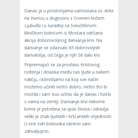
Danas je u prostorijama samostana sv. Ante
na Humcu u dogovoru s Crvenim križem
Ljubuški i u suradnji sa Sveučilišnom
kliničkom bolnicom iz Mostara održana
akcija doborovoljnog darivanja krvi. Na
darivanje se odazvalo 65 dobrovoljnih
darivatelja, od čega je njih 56 dalo krv.
Pripremajući se za proslavu Kristovog
rođenja i dolaska među nas ljude u našem
naličju, razmišljamo na koji sve način
možemo učiniti nešto dobro, nešto što bi
možda i sam Isus učinio da je danas i fizički
s nama na zemlji. Darivanje krvi nekome
kome je potrebna za spas života i zdravlja
veliki je znak ljudskih i kršćanskih vrijednosti.
U ime svih bolesnika iskreno vam
zahvaljujmo.