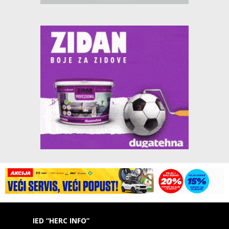
IED “HERC INFO”