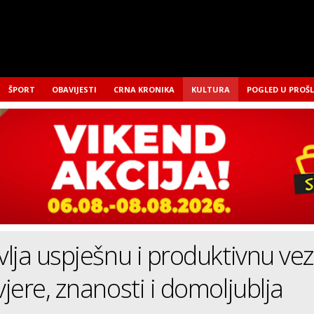
ŠPORT
OBAVIJESTI
CRNA KRONIKA
KULTURA
POGLED U PROŠ
lja uspješnu i produktivnu ve
jere, znanosti i domoljublja