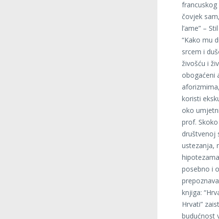
francuskog 
čovjek sam, 
l’ame” – Sti
“Kako mu du
srcem i duš
živošću i ž
obogaćeni 
aforizmima,
koristi eksk
oko umjetnik
prof. Skoko
društvenoj s
ustezanja, 
hipotezama,
posebno i o
prepoznavan
knjiga: “Hrv
Hrvati” zais
budućnost v