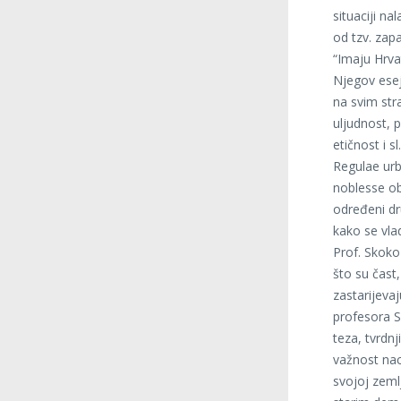
situaciji n
od tzv. zap
“Imaju Hrva
Njegov esej
na svim stra
uljudnost, 
etičnost i sl
Regulae urba
noblesse ob
određeni dr
kako se vla
Prof. Skoko 
što su čast
zastarijeva
profesora S
teza, tvrdn
važnost na
svojoj zeml