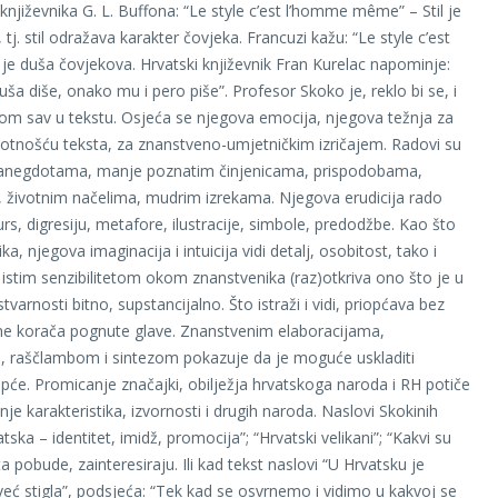
književnika G. L. Buffona: “Le style c’est l’homme même” – Stil je
tj. stil odražava karakter čovjeka. Francuzi kažu: “Le style c’est
l je duša čovjekova. Hrvatski književnik Fran Kurelac napominje:
ša diše, onako mu i pero piše”. Profesor Skoko je, reklo bi se, i
om sav u tekstu. Osjeća se njegova emocija, njegova težnja za
ivotnošću teksta, za znanstveno-umjetničkim izričajem. Radovi su
anegdotama, manje poznatim činjenicama, prispodobama,
 životnim načelima, mudrim izrekama. Njegova erudicija rado
urs, digresiju, metafore, ilustracije, simbole, predodžbe. Kao što
a, njegova imaginacija i intuicija vidi detalj, osobitost, tako i
 istim senzibilitetom okom znanstvenika (raz)otkriva ono što je u
tvarnosti bitno, supstancijalno. Što istraži i vidi, priopćava bez
ne korača pognute glave. Znanstvenim elaboracijama,
 raščlambom i sintezom pokazuje da je moguće uskladiti
pće. Promicanje značajki, obilježja hrvatskoga naroda i RH potiče
je karakteristika, izvornosti i drugih naroda. Naslovi Skokinih
atska – identitet, imidž, promocija”; “Hrvatski velikani”; “Kakvi su
ta pobude, zainteresiraju. Ili kad tekst naslovi “U Hrvatsku je
eć stigla”, podsjeća: “Tek kad se osvrnemo i vidimo u kakvoj se