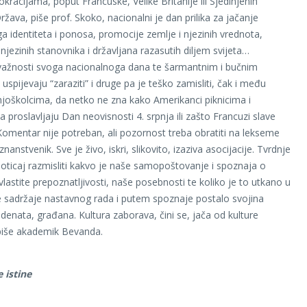
kracijama, poput Francuske, Velike Britanije ili Sjedinjenih
žava, piše prof. Skoko, nacionalni je dan prilika za jačanje
a identiteta i ponosa, promocije zemlje i njezinih vrednota,
njezinih stanovnika i državljana razasutih diljem svijeta…
važnosti svoga nacionalnoga dana te šarmantnim i bučnim
spijevaju “zaraziti” i druge pa je teško zamisliti, čak i među
joškolcima, da netko ne zna kako Amerikanci piknicima i
 proslavljaju Dan neovisnosti 4. srpnja ili zašto Francuzi slave
 Komentar nije potreban, ali pozornost treba obratiti na lekseme
 znanstvenik. Sve je živo, iskri, slikovito, izaziva asocijacije. Tvrdnje
oticaj razmisliti kakvo je naše samopoštovanje i spoznaja o
vlastite prepoznatljivosti, naše posebnosti te koliko je to utkano u
sadržaje nastavnog rada i putem spoznaje postalo svojina
udenata, građana. Kultura zaborava, čini se, jača od kulture
piše akademik Bevanda.
 istine