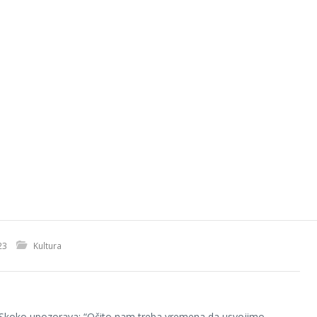
23
Kultura
 Skoko upozorava: “Očito nam treba vremena da usvojimo