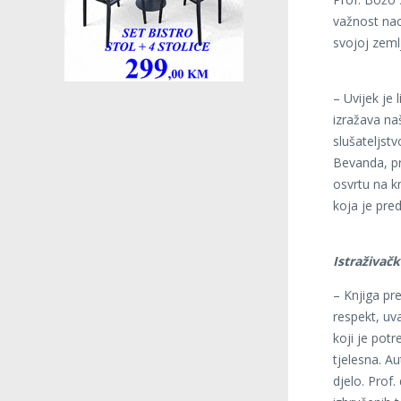
važnost na
svojoj zeml
– Uvijek je
izražava naš
slušateljst
Bevanda, pr
osvrtu na k
koja je pre
Istraživač
– Knjiga pr
respekt, uv
koji je pot
tjelesna. Au
djelo. Prof