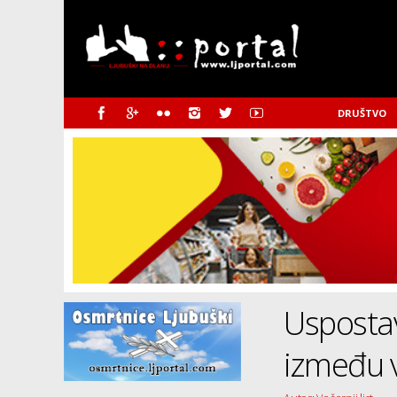
DRUŠTVO
Uspostav
između v