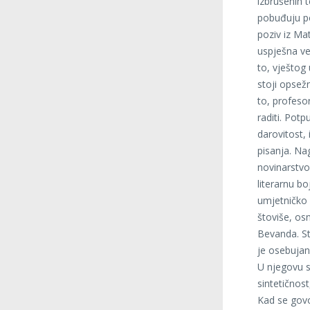
izbrušenih 
pobuđuju po
poziv iz Mat
uspješna ve
to, vještog 
stoji opsež
to, profeso
raditi. Pot
darovitost, 
pisanja. Nag
novinarstvo
literarnu b
umjetničko 
štoviše, os
Bevanda. St
je osebujan,
U njegovu st
sintetičnost
Kad se govo