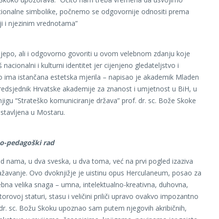
cionalne simbolike, počnemo se odgovornije odnositi prema
ji i njezinim vrednotama”
 lijepo, ali i odgovorno govoriti u ovom velebnom zdanju koje
 nacionalni i kulturni identitet jer cijenjeno gledateljstvo i
vo ima istančana estetska mjerila – napisao je akademik Mladen
edsjednik Hrvatske akademije za znanost i umjetnost u BiH, u
njigu “Strateško komuniciranje država” prof. dr. sc. Bože Skoke
dstavljena u Mostaru.
ko-pedagoški rad
ed nama, u dva sveska, u dva toma, već na prvi pogled izaziva
ažavanje. Ovo dvoknjižje je uistinu opus Herculaneum​, posao za
rebna velika snaga – umna, intelektualno-kreativna, duhovna,
torovoj staturi, stasu i veličini priliči upravo ovakvo impozantno
. dr. sc. Božu Skoku upoznao sam putem njegovih akribičnih,