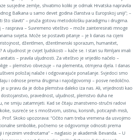
alaze susjedne zemlje, shvatimo koliki je odmak Hrvatska napravila
adnog Balkana u samo devet godina članstva u Europskoj uniji”; –
ti što slaviti” – pruža gotovu metodološku paradigmu i drugima.
 – rasprava – Suvremeno viteštvo – može zainteresirati mnoge
nama svijeta. Može se postaviti pitanje – je li danas na cijeni
pristojnost, džentlmen, džentlmenski sporazum, humanitet,
.? A uljudnost je cvijet ljudskosti – kaže se. I stari su Rimljani imali
nitatis – pravila uljudnosti. Za viteštvo je vrijedilo načelo –
lige – plemstvo obvezuje – na plemenita, otmjena djela. I danas
uštveni položaj nalaže i odgovarajuće ponašanje. Svjedoci smo
daju i odnose prema drugima i najodgovorniji – posve nedolično.
je u pravu da je doba plemstva daleko iza nas. Ali, vrijednosti kao
, dostojanstvo, pravednost, uljudnost, plemstvo duha ne
ju, ne smiju zatamnjeti. Kad se čitaju znanstveno-stručni radovi
koke, susreće se s mnoštvom, uistinu, korisnih, poticajnih misli,
ji. Prof. Skoko upozorava: “Očito nam treba vremena da usvojimo
cionalne simbolike, počnemo se odgovornije odnositi prema
ji i njezinim vrednotama” – naglasio je akademik Bevanda. – U