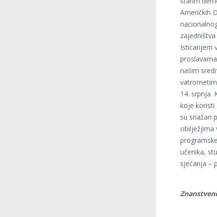
starim demo
Američkih Dr
nacionalnog
zajedništva 
Isticanjem 
proslavama u
našim sredn
vatrometima
14. srpnja.
koje koristi
su snažan p
obilježjima 
programske 
učenika, st
sjećanja – 
Znanstvene