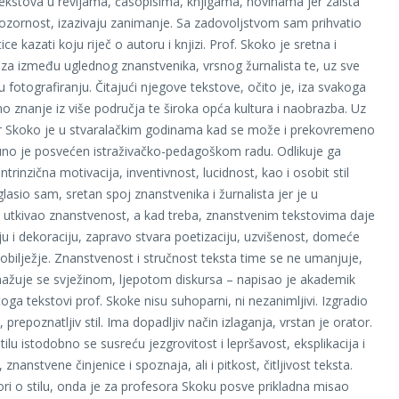
tekstova u revijama, časopisima, knjigama, novinama jer zaista
zornost, izazivaju zanimanje. Sa zadovoljstvom sam prihvatio
ice kazati koju riječ o autoru i knjizi. Prof. Skoko je sretna i
za između uglednog znanstvenika, vrsnog žurnalista te, uz sve
u fotografiranju. Čitajući njegove tekstove, očito je, iza svakoga
no znanje iz više područja te široka opća kultura i naobrazba. Uz
r Skoko je u stvaralačkim godinama kad se može i prekovremeno
puno je posvećen istraživačko-pedagoškom radu. Odlikuje ga
intrinzična motivacija, inventivnost, lucidnost, kao i osobit stil
lasio sam, sretan spoj znanstvenika i žurnalista jer je u
 utkivao znanstvenost, a kad treba, znanstvenim tekstovima daje
oju i dekoraciju, zapravo stvara poetizaciju, uzvišenost, domeće
obilježje. Znanstvenost i stručnost teksta time se ne umanjuje,
nažuje se svježinom, ljepotom diskursa – napisao je akademik
oga tekstovi prof. Skoke nisu suhoparni, ni nezanimljivi. Izgradio
 prepoznatljiv stil. Ima dopadljiv način izlaganja, vrstan je orator.
ilu istodobno se susreću jezgrovitost i lepršavost, eksplikacija i
, znanstvene činjenice i spoznaja, ali i pitkost, čitljivost teksta.
ri o stilu, onda je za profesora Skoku posve prikladna misao