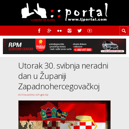
Utorak 30. svibnja neradni
dan u Županiji
Zapadnohercegovačkoj
civilnazastita-zzh.gov.ba