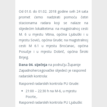
Od 01.0. do 01.02. 2018 godine svih 24 sata
promet ćemo nadzirati pomoću četiri
stacionarna radara koji se nalaze na
slijedećim lokalitetima: na magistralnoj cesti
M. 6 u mjestu Vitina, općina Ljubuški i u
mjestu Sovići, općina Grude; na magistralnoj
cesti M 6.1 u mjestu Broćanac, općina
Posušje i u mjestu Dobrič, općina Široki
Brijeg.
Dana 04. siječnja
na području Županije
Zapadnohercegovačke slijedeći je raspored
radarskih kontrola:
Raspored radarskih kontrola PU Grude:
21:00 – 22:30 h na M-6, u mjestu
Pocrte,.
Raspored radarskih kontrola PU Ljubuški: