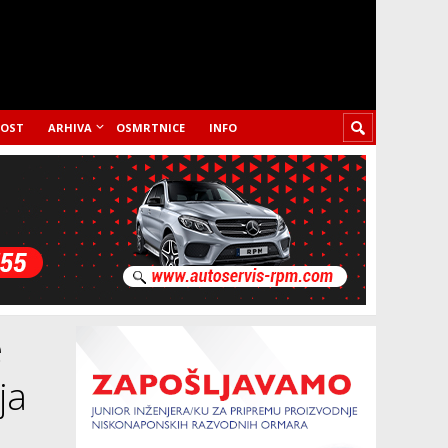
LOST
ARHIVA
OSMRTNICE
INFO
e
ja