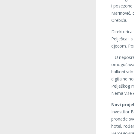
i posezone 
Marinović, d
Orebića.
Direktorica
Pelješca i s
djecom. Pona
– U neposred
omogućava br
balkoni vrlo
digitalne n
Pelješkog m
Nema više d
Novi proje
Investitor B
pronađe svoj
hotel, rođen
Hercegovini