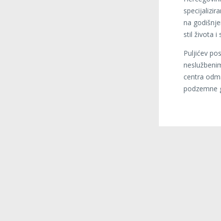
specijalizi
na godišnje
stil života 
Puljićev po
neslužbeni
centra odma
podzemne ga