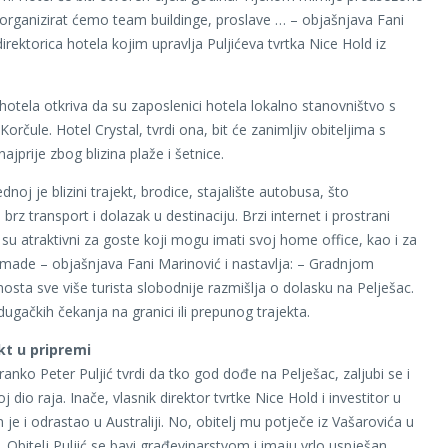
organizirat ćemo team buildinge, proslave … – objašnjava Fani
irektorica hotela kojim upravlja Puljićeva tvrtka Nice Hold iz
 hotela otkriva da su zaposlenici hotela lokalno stanovništvo s
 Korčule. Hotel Crystal, tvrdi ona, bit će zanimljiv obiteljima s
jprije zbog blizina plaže i šetnice.
noj je blizini trajekt, brodice, stajalište autobusa, što
z transport i dolazak u destinaciju. Brzi internet i prostrani
 su atraktivni za goste koji mogu imati svoj home office, kao i za
omade – objašnjava Fani Marinović i nastavlja: – Gradnjom
osta sve više turista slobodnije razmišlja o dolasku na Pelješac.
ugačkih čekanja na granici ili prepunog trajekta.
kt u pripremi
ranko Peter Puljić tvrdi da tko god dođe na Pelješac, zaljubi se i
 dio raja. Inače, vlasnik direktor tvrtke Nice Hold i investitor u
 je i odrastao u Australiji. No, obitelj mu potječe iz Vašarovića u
. Obitelj Puljić se bavi građevinarstvom i imaju vrlo uspješan