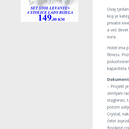
Ovaj tjedan 
koji je kate
privatni inve
a već devet 
eura.
Hotel ima p
fitness. Pri
poluotvoren
kapaciteta 
Dokumenta
– Projekt j
zemljani ra
stagnirao, 
potom uslij
Crystal, na
četiri zvjez
Booking com