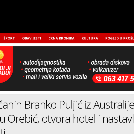
ŠPORT
OBAVIJESTI
CRNA KRONIKA
KULTURA
POGLED U PROŠ
anin Branko Puljić iz Australij
u Orebić, otvora hotel i nastavl
ti