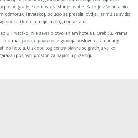
rani posao gradnje domova za starije osobe. Kako je više puta bio
m odmoru u Hrvatskoj, odlučio se preseliti ovdje, jer mu se svidio
i sigurnost u kojoj mu djeca mogu odrastati.
sao u Hrvatskoj nije završio otvorenjem hotela u Orebiću. Prema
m informacijama, u pripremi je gradnja poslovno stambenog
h do hotela. U sklopu tog centra planira se gradnja velike
raža i poslovni prostori za najam u prizemlju.