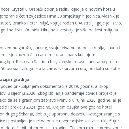
hotel Crystal u Orebiću počinje raditi. Riječ je o novom hotelu
goriziran s četiri zvjezdice i ima 30 smještajnih jedinica. Vlasnik je
stitor, Branko Peter Puljić, koji je rođen u Australiji, gdje je i živio,
godina živi u Orebiću. Ukupna investicija je više od šest milijuna
odzemnu garažu, parking, svoju privatnu praonicu rublja, saunu i
zemlje je zauzeo à la carte restoran i bar s kuhinjom
og tipa. Restoran Salt ima bar, vanjsku terasu i unutarnji prostor
150 osoba. Usluga je à la carte. Na prvom i drugom katu su sobe.
cija i gradnja
e počeo prikupljanjem dokumentacije 2019. godine, a iskop i
dovi u siječnju 2020. Zbog izbijanja pandemije covida projekt je
tako da se s gradnjom zapravo krenulo u rujnu 2020. godine, ali je
edio i prekid u 2021. godine. Krajem ožujka ove godine hotel
kon dugog čekanja, dobio je uporabnu dozvolu. Kategoriziran je s
dice i postavljen je već na online rezervacijske sustave, uključujući
. Hotel će biti otvoren cijelu godinu. Tijekom mirnije predsezone