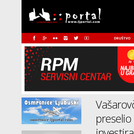
DRUŠTVO
Vašarovč
preselio 
investira