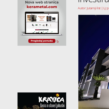
Autor: Jutarnji list | Lj::