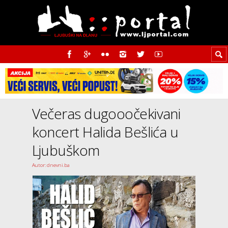
Večeras dugooočekivani
koncert Halida Bešlića u
Ljubuškom
Autor: dnevni.ba