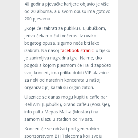
40 godina pjevačke karijere objavio je više
od 20 albuma, a u svom opusu ima gotovo
200 pjesama.
„Koje će izabrati za publiku u Ljubuškom,
jedva čekamo čuti večeras. Iz ovako
bogatog opusa, sigurno neće biti lako
izabrati. Na našoj
facebook stranici
u tijeku
je zanimljiva nagradna igra. Naime, tko
pogodi s kojom pjesmom će Halid započeti
svoj koncert, ima priliku dobiti VIP ulaznice
za neki od narednih koncerata u našoj
organizaciji“, kazali su organizatori.
Ulaznice se danas mogu kupiti u caffe bar
Bell Ami (Ljubuški), Grand caffeu (Posušje),
info pultu Mepas Mall-a (Mostar) i na
samom ulazu u stadion od 19 sati.
Koncert će se održati pod generalnim
sponzorstvom BH Telecoma koji svoju