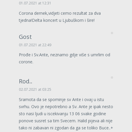
01.07.2021 at 12:31
Corona dernek,vidjeti cemo rezultat za dva
tjedna!Delta koncert u Ljubuškom i šire!
Gost
01.07.2021 at 22:49
Prođe i Sv.Ante, neznamo gdje više s umrlim od
corone.
Rod..
02.07.2021 at 03:25
Sramota da se spominje sv Ante i ovaj u istu
svrhu. Ovo je nepotrebno a Sv. Ante je ipak nesto
sto nasi ljudi u iscekivanju 13 06 svake godine
ponove susret sa tim Svecem. Halid pijeva ali nije
tako ni zabavan ni zgodan da ga se toliko Buce..+