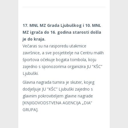
17. MNL MZ Grada Ljubuškog i 10. MNL
MZ igrača do 16. godina starosti došla
je do kraja.
Večaras su na rasporedu utakmice
završnice, a sve posjetitelje na Centru malih
športova očekuje bogata tombola, koju
zajedno s sponozorima organizira JU “KŠC”
Ljubuški.
Glavna nagrada turnira je skuter, kojeg
dodjeljuje JU “KŠC” Ljubuški zajedno s
glavnim pokroviteljem glavne nagrade
[KNJIGOVODSTVENA AGENCIJA „DIA“
GRUPA].